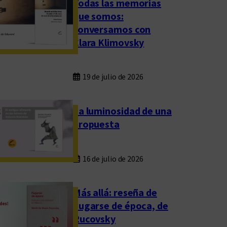
Todas las memorias
que somos:
conversamos con
Clara Klimovsky
19 de julio de 2026
La luminosidad de una
propuesta
16 de julio de 2026
Más allá: reseña de
Fugarse de época, de
Rucovsky