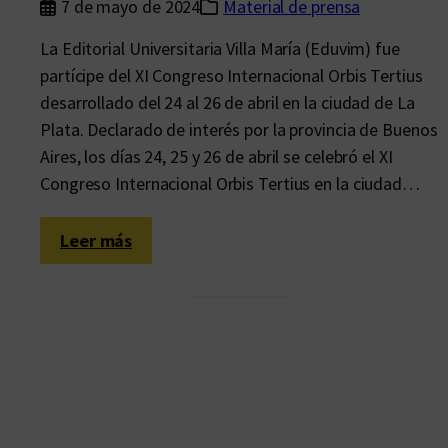
7 de mayo de 2024
Material de prensa
La Editorial Universitaria Villa María (Eduvim) fue
partícipe del XI Congreso Internacional Orbis Tertius
desarrollado del 24 al 26 de abril en la ciudad de La
Plata. Declarado de interés por la provincia de Buenos
Aires, los días 24, 25 y 26 de abril se celebró el XI
Congreso Internacional Orbis Tertius en la ciudad…
:
Leer más
E
d
u
v
i
m
e