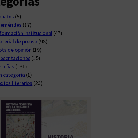
egorías
ebates
(5)
femérides
(17)
formación institucional
(47)
terial de prensa
(98)
ta de opinión
(19)
resentaciones
(15)
eseñas
(131)
n categoría
(1)
xtos literarios
(23)