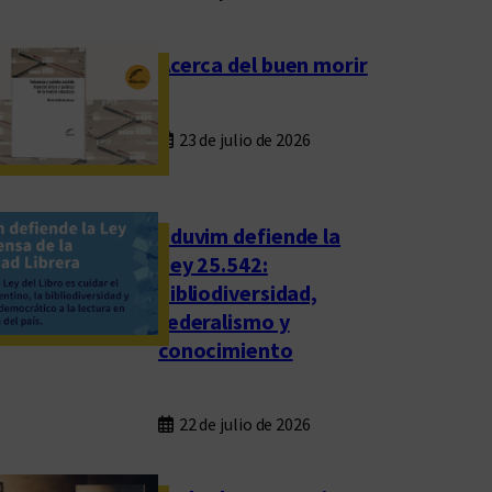
Acerca del buen morir
23 de julio de 2026
Eduvim defiende la
Ley 25.542:
bibliodiversidad,
federalismo y
conocimiento
22 de julio de 2026