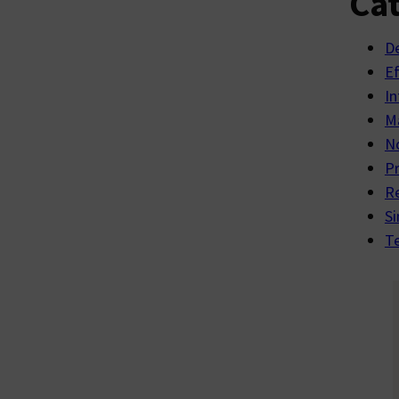
Cat
D
E
In
Ma
No
P
R
Si
Te