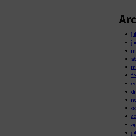
Ar
ju
ju
m
ab
m
fe
e
di
n
o
s
a
ju