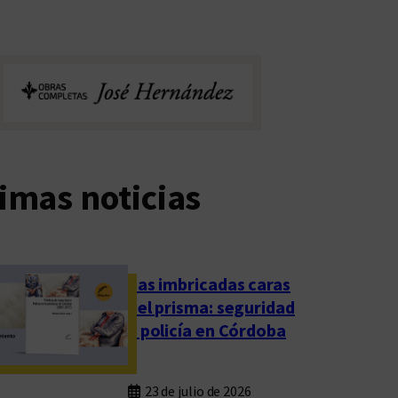
imas noticias
Las imbricadas caras
del prisma: seguridad
y policía en Córdoba
23 de julio de 2026