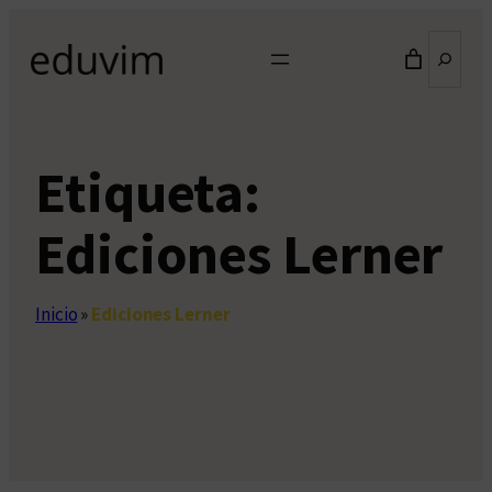
Saltar
Buscar
al
contenido
Etiqueta:
Ediciones Lerner
Inicio
»
Ediciones Lerner