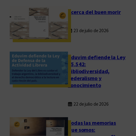
Acerca del buen morir
23 de julio de 2026
Eduvim defiende la Ley
25.542:
bibliodiversidad,
federalismo y
conocimiento
22 de julio de 2026
Todas las memorias
que somos: