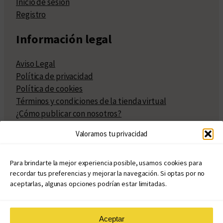
Inicio de sesión
Registro
Información legal
Aviso Legal
Política de privacidad
Política de cookies
Términos y condiciones de la tienda virtual
¿Cómo publicar con nosotros?
Compra y venta de derechos
Valoramos tu privacidad
Políticas de publicación
Facturación
Políticas de coedición
Para brindarte la mejor experiencia posible, usamos cookies para
recordar tus preferencias y mejorar la navegación. Si optas por no
Atribuciones
aceptarlas, algunas opciones podrían estar limitadas.
Aceptar