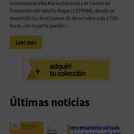
Universitaria Villa María (Eduvim) y el Centro de
Promoción del Adulto Mayor (CEPRAM), donde se
desarrolló la cita el jueves 26 de octubre a las 17:00
horas, con la participación…
:
Leer más
E
l
t
a
l
e
n
Últimas noticias
t
o
e
n
Conversatorio virtual:
l