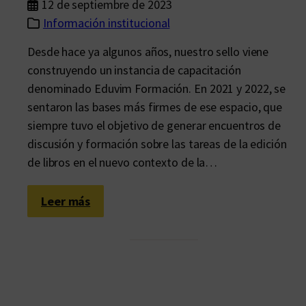
12 de septiembre de 2023
Información institucional
Desde hace ya algunos años, nuestro sello viene
construyendo un instancia de capacitación
denominado Eduvim Formación. En 2021 y 2022, se
sentaron las bases más firmes de ese espacio, que
siempre tuvo el objetivo de generar encuentros de
discusión y formación sobre las tareas de la edición
de libros en el nuevo contexto de la…
:
Leer más
“
C
u
r
a