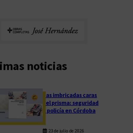
imas noticias
Las imbricadas caras
del prisma: seguridad
y policía en Córdoba
23 de julio de 2026