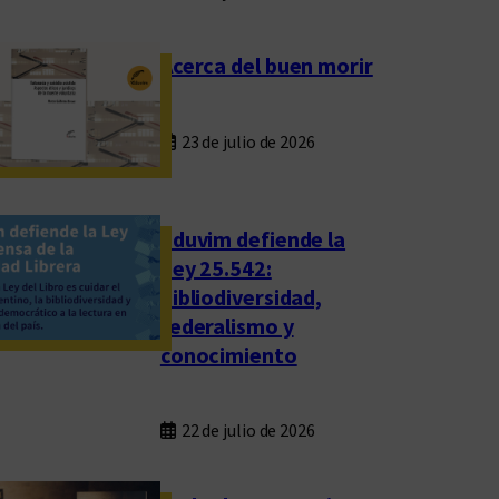
Acerca del buen morir
23 de julio de 2026
Eduvim defiende la
Ley 25.542:
bibliodiversidad,
federalismo y
conocimiento
22 de julio de 2026