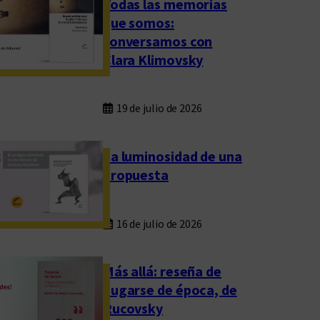
Todas las memorias
que somos:
conversamos con
Clara Klimovsky
19 de julio de 2026
La luminosidad de una
propuesta
16 de julio de 2026
Más allá: reseña de
Fugarse de época, de
Rucovsky