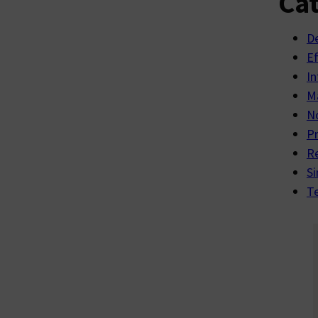
Cat
D
E
In
Ma
No
P
R
Si
Te