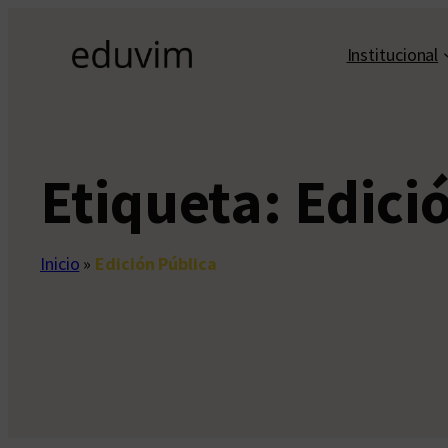
Saltar
al
Institucional
contenido
Etiqueta:
Edici
Inicio
»
Edición Pública