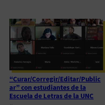
“Curar/Corregir/Editar/Public
ar” con estudiantes de la
Escuela de Letras de la UNC