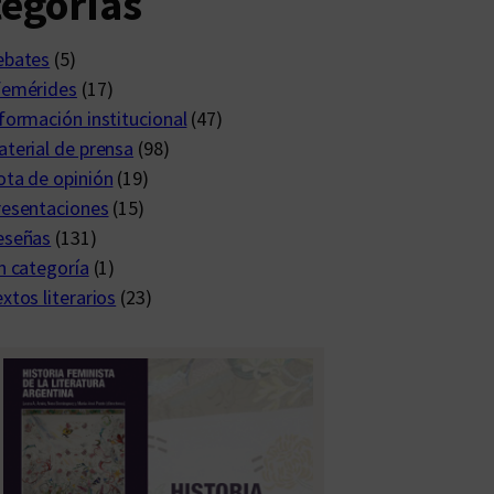
egorías
ebates
(5)
femérides
(17)
formación institucional
(47)
terial de prensa
(98)
ta de opinión
(19)
resentaciones
(15)
eseñas
(131)
n categoría
(1)
xtos literarios
(23)