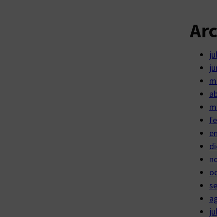
Ar
ju
ju
m
ab
m
fe
e
di
n
o
s
a
ju