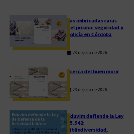
o
r
r
Las imbricadas caras
e
del prisma: seguridad y
g
policía en Córdoba
i
r
23 de julio de 2026
/
E
d
Acerca del buen morir
i
t
23 de julio de 2026
a
r
/
P
Eduvim defiende la Ley
u
25.542:
bibliodiversidad,
b