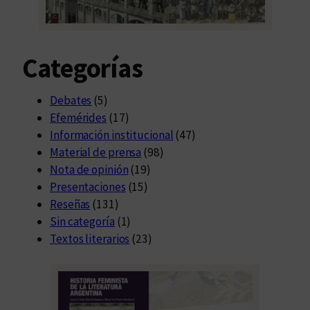
r
a
s
Categorías
d
e
l
Debates
(5)
a
Efemérides
(17)
U
Información institucional
(47)
N
Material de prensa
(98)
C
Nota de opinión
(19)
Presentaciones
(15)
Reseñas
(131)
Sin categoría
(1)
Textos literarios
(23)