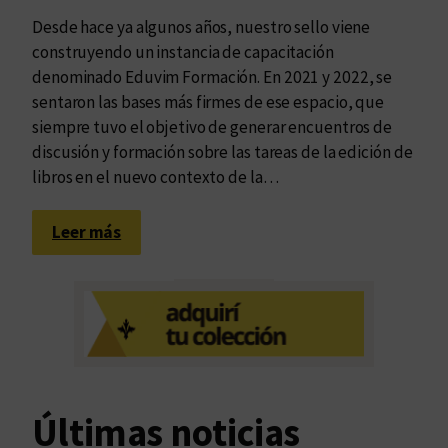
Desde hace ya algunos años, nuestro sello viene
construyendo un instancia de capacitación
denominado Eduvim Formación. En 2021 y 2022, se
sentaron las bases más firmes de ese espacio, que
siempre tuvo el objetivo de generar encuentros de
discusión y formación sobre las tareas de la edición de
libros en el nuevo contexto de la…
:
Leer más
“
C
u
r
a
r
/
Últimas noticias
C