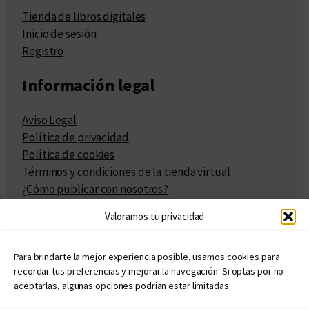
Tienda de libros digitales
Inicio de sesión
Registro
Información legal
Aviso Legal
Política de privacidad
Política de cookies
Términos y condiciones de la tienda virtual
¿Cómo publicar con nosotros?
Compra y venta de derechos
Valoramos tu privacidad
Políticas de publicación
Facturación
Políticas de coedición
Para brindarte la mejor experiencia posible, usamos cookies para
recordar tus preferencias y mejorar la navegación. Si optas por no
Atribuciones
aceptarlas, algunas opciones podrían estar limitadas.