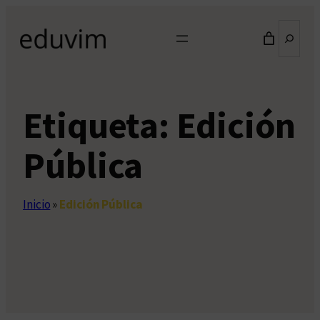
Saltar
Buscar
al
contenido
Etiqueta:
Edición
Pública
Inicio
»
Edición Pública