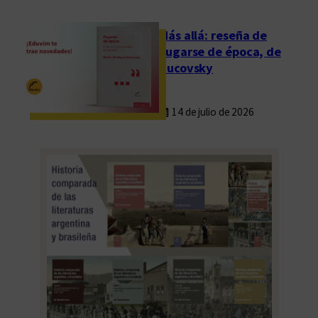
e
s
Más allá: reseña de
d
Fugarse de época, de
e
Rucovsky
l
a
14 de julio de 2026
E
s
c
u
e
l
a
d
e
L
e
t