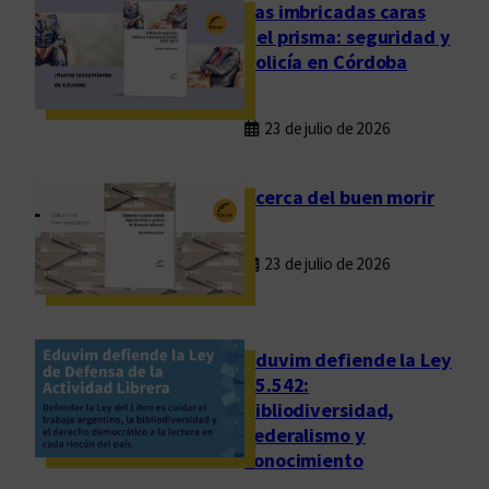
ñ
Las imbricadas caras
o
del prisma: seguridad y
,
policía en Córdoba
n
u
23 de julio de 2026
e
v
a
Acerca del buen morir
P
r
23 de julio de 2026
o
f
e
s
Eduvim defiende la Ley
o
25.542:
bibliodiversidad,
r
federalismo y
a
conocimiento
E