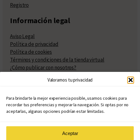
Registro
Información legal
Aviso Legal
Política de privacidad
Política de cookies
Términos y condiciones de la tienda virtual
¿Cómo publicar con nosotros?
Compra y venta de derechos
Valoramos tu privacidad
Políticas de publicación
Facturación
Políticas de coedición
Para brindarte la mejor experiencia posible, usamos cookies para
recordar tus preferencias y mejorar la navegación. Si optas por no
Atribuciones
aceptarlas, algunas opciones podrían estar limitadas.
Aceptar
© Copyright 2020 – 2026