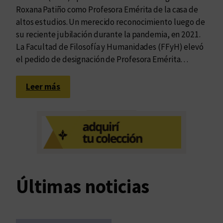
Roxana Patiño como Profesora Emérita de la casa de
altos estudios. Un merecido reconocimiento luego de
su reciente jubilación durante la pandemia, en 2021.
La Facultad de Filosofía y Humanidades (FFyH) elevó
el pedido de designación de Profesora Emérita…
:
Leer más
R
o
x
a
n
a
P
Últimas noticias
a
t
i