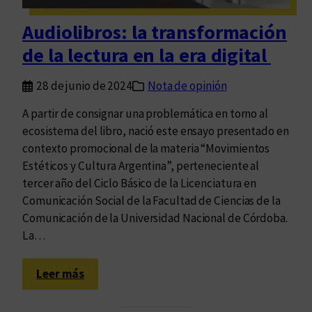
e
n
Audiolibros: la transformación
t
de la lectura en la era digital
a
s
28 de junio de 2024
Nota de opinión
d
e
A partir de consignar una problemática en torno al
l
ecosistema del libro, nació este ensayo presentado en
i
contexto promocional de la materia “Movimientos
b
Estéticos y Cultura Argentina”, perteneciente al
r
tercer año del Ciclo Básico de la Licenciatura en
o
Comunicación Social de la Facultad de Ciencias de la
s
Comunicación de la Universidad Nacional de Córdoba.
e
La…
n
A
:
Leer más
r
A
g
u