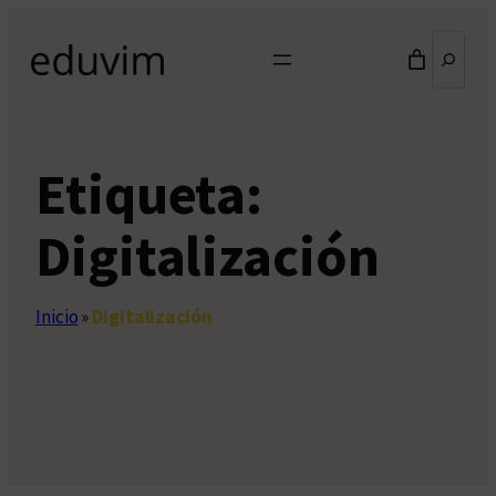
Saltar
Buscar
al
contenido
Etiqueta:
Digitalización
Inicio
»
Digitalización