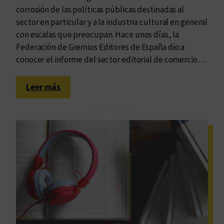
corrosión de las políticas públicas destinadas al
sector en particular y a la industria cultural en general
con escalas que preocupan. Hace unos días, la
Federación de Gremios Editores de España dio a
conocer el informe del sector editorial de comercio…
:
Leer más
L
a
c
a
í
d
a
d
e
v