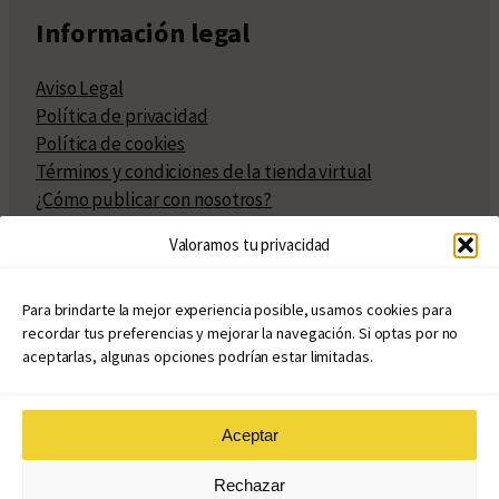
Información legal
Aviso Legal
Política de privacidad
Política de cookies
Términos y condiciones de la tienda virtual
¿Cómo publicar con nosotros?
Compra y venta de derechos
Valoramos tu privacidad
Políticas de publicación
Facturación
Políticas de coedición
Para brindarte la mejor experiencia posible, usamos cookies para
recordar tus preferencias y mejorar la navegación. Si optas por no
Atribuciones
aceptarlas, algunas opciones podrían estar limitadas.
Aceptar
© Copyright 2020 – 2026
Rechazar