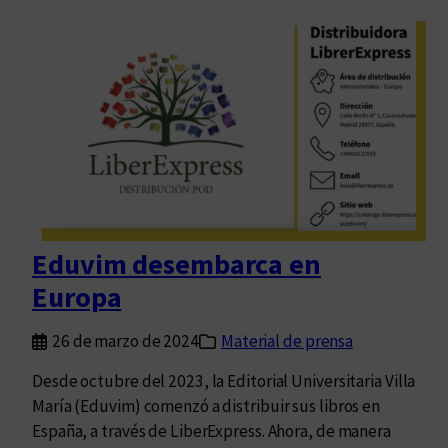
e
d
n
i
t
o
i
l
n
i
a
b
r
o
s
:
Eduvim desembarca en
l
Europa
a
t
26 de marzo de 2024
Material de prensa
r
a
Desde octubre del 2023, la Editorial Universitaria Villa
n
María (Eduvim) comenzó a distribuir sus libros en
s
España, a través de LiberExpress. Ahora, de manera
f