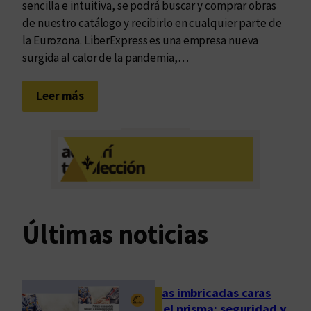
sencilla e intuitiva, se podrá buscar y comprar obras
o
de nuestro catálogo y recibirlo en cualquier parte de
r
la Eurozona. LiberExpress es una empresa nueva
m
surgida al calor de la pandemia,…
a
c
:
Leer más
i
E
ó
d
n
u
d
v
e
i
l
m
a
d
l
Últimas noticias
e
e
s
c
e
t
m
u
Las imbricadas caras
b
del prisma: seguridad y
r