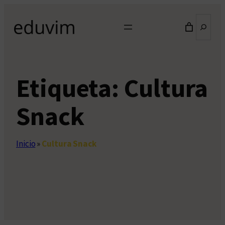
Saltar
Buscar
al
contenido
Etiqueta:
Cultura
Snack
Inicio
»
Cultura Snack