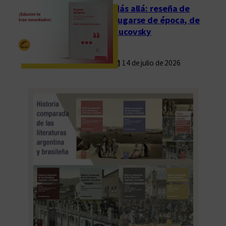
a
Más allá: reseña de
d
Fugarse de época, de
i
Rucovsky
g
i
14 de julio de 2026
t
a
l