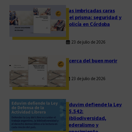
o
s
Las imbricadas caras
:
del prisma: seguridad y
l
policía en Córdoba
a
t
23 de julio de 2026
r
a
n
Acerca del buen morir
s
f
23 de julio de 2026
o
r
m
a
Eduvim defiende la Ley
c
25.542:
bibliodiversidad,
i
federalismo y
ó
conocimiento