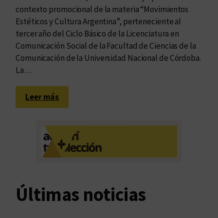
contexto promocional de la materia “Movimientos
Estéticos y Cultura Argentina”, perteneciente al
tercer año del Ciclo Básico de la Licenciatura en
Comunicación Social de la Facultad de Ciencias de la
Comunicación de la Universidad Nacional de Córdoba.
La…
:
Leer más
A
u
d
i
o
l
i
Últimas noticias
b
r