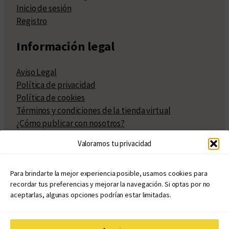
Inicio de sesión
Registro
Información legal
Aviso Legal
Política de privacidad
Política de cookies
Términos y condiciones de la tienda virtual
¿Cómo publicar con nosotros?
Compra y venta de derechos
Valoramos tu privacidad
Políticas de publicación
Facturación
Políticas de coedición
Para brindarte la mejor experiencia posible, usamos cookies para
recordar tus preferencias y mejorar la navegación. Si optas por no
Atribuciones
aceptarlas, algunas opciones podrían estar limitadas.