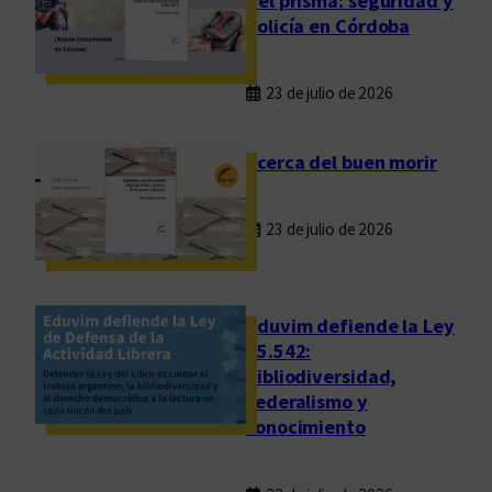
del prisma: seguridad y
o
policía en Córdoba
)
c
23 de julio de 2026
r
í
t
Acerca del buen morir
i
c
23 de julio de 2026
a
Eduvim defiende la Ley
25.542:
bibliodiversidad,
federalismo y
conocimiento