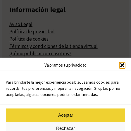
Información legal
Aviso Legal
Política de privacidad
Política de cookies
Términos y condiciones de la tienda virtual
¿Cómo publicar con nosotros?
Compra y venta de derechos
Valoramos tu privacidad
Políticas de publicación
Facturación
Políticas de coedición
Para brindarte la mejor experiencia posible, usamos cookies para
recordar tus preferencias y mejorar la navegación. Si optas por no
Atribuciones
aceptarlas, algunas opciones podrían estar limitadas.
Aceptar
© Copyright 2020 – 2026
Rechazar