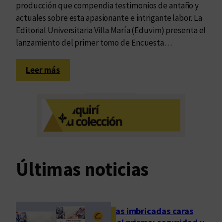
producción que compendia testimonios de antaño y
actuales sobre esta apasionante e intrigante labor. La
Editorial Universitaria Villa María (Eduvim) presenta el
lanzamiento del primer tomo de Encuesta…
:
Leer más
T
i
e
m
p
o
d
Últimas noticias
e
(
a
u
Las imbricadas caras
t