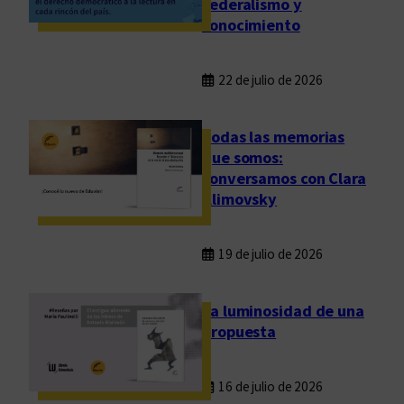
federalismo y
a
conocimiento
l
?
22 de julio de 2026
Todas las memorias
que somos:
conversamos con Clara
Klimovsky
19 de julio de 2026
La luminosidad de una
propuesta
16 de julio de 2026