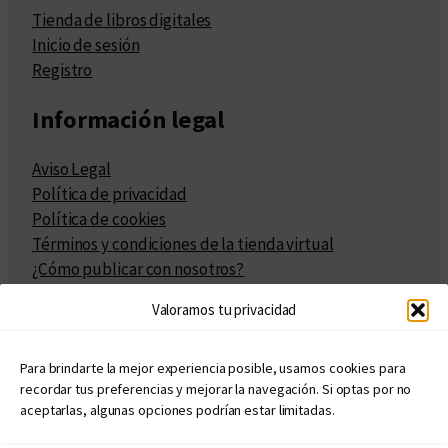
Tienda de libros digitales
Inicio de sesión
Registro
Información legal
Aviso Legal
Política de privacidad
Política de cookies
Términos y condiciones de la tienda virtual
¿Cómo publicar con nosotros?
Compra y venta de derechos
Valoramos tu privacidad
Políticas de publicación
Facturación
Políticas de coedición
Para brindarte la mejor experiencia posible, usamos cookies para
recordar tus preferencias y mejorar la navegación. Si optas por no
Atribuciones
aceptarlas, algunas opciones podrían estar limitadas.