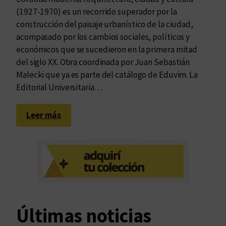
(1927-1970) es un recorrido superador por la
construcción del paisaje urbanístico de la ciudad,
acompasado por los cambios sociales, políticos y
económicos que se sucedieron en la primera mitad
del siglo XX. Obra coordinada por Juan Sebastián
Malecki que ya es parte del catálogo de Eduvim. La
Editorial Universitaria…
:
Leer más
¿
Y
q
u
é
e
s
Últimas noticias
l