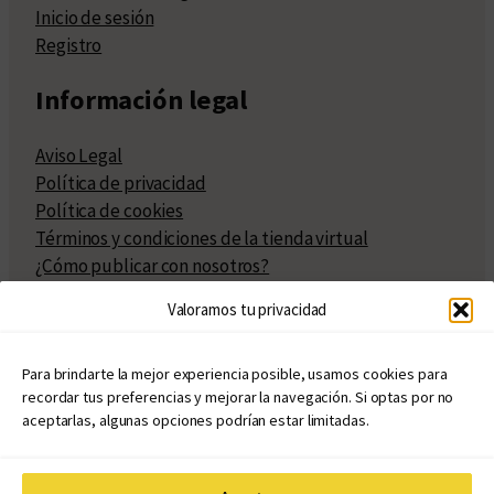
Inicio de sesión
Registro
Información legal
Aviso Legal
Política de privacidad
Política de cookies
Términos y condiciones de la tienda virtual
¿Cómo publicar con nosotros?
Compra y venta de derechos
Valoramos tu privacidad
Políticas de publicación
Facturación
Políticas de coedición
Para brindarte la mejor experiencia posible, usamos cookies para
recordar tus preferencias y mejorar la navegación. Si optas por no
Atribuciones
aceptarlas, algunas opciones podrían estar limitadas.