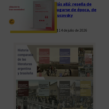
a
Más allá: reseña de
d
Fugarse de época, de
i
Rucovsky
g
i
14 de julio de 2026
t
a
l