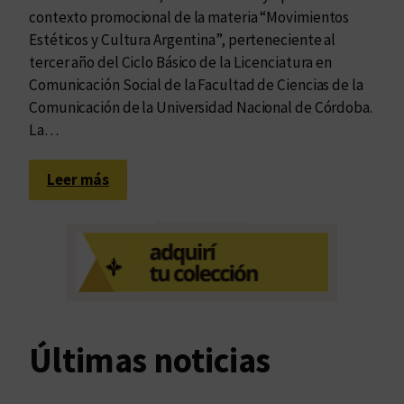
contexto promocional de la materia “Movimientos
Estéticos y Cultura Argentina”, perteneciente al
tercer año del Ciclo Básico de la Licenciatura en
Comunicación Social de la Facultad de Ciencias de la
Comunicación de la Universidad Nacional de Córdoba.
La…
:
Leer más
A
u
d
i
o
l
i
Últimas noticias
b
r