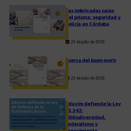
o
s
Las imbricadas caras
:
del prisma: seguridad y
l
policía en Córdoba
a
t
23 de julio de 2026
r
a
n
Acerca del buen morir
s
f
23 de julio de 2026
o
r
m
a
Eduvim defiende la Ley
c
25.542:
bibliodiversidad,
i
federalismo y
ó
conocimiento