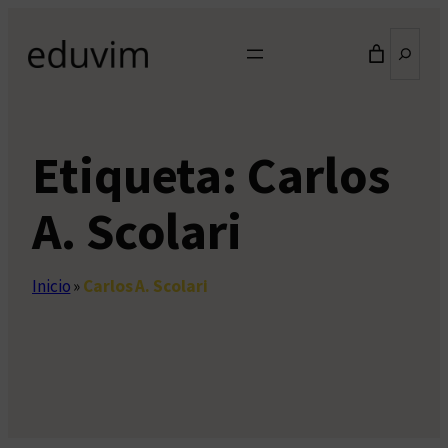
Saltar
Buscar
al
contenido
Etiqueta:
Carlos
A. Scolari
Inicio
»
Carlos A. Scolari