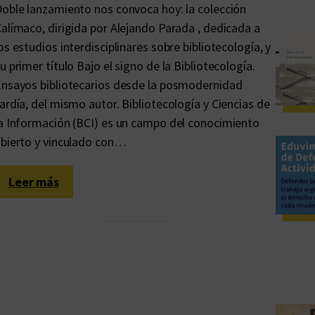
oble lanzamiento nos convoca hoy: la colección
alímaco, dirigida por Alejando Parada , dedicada a
os estudios interdisciplinares sobre bibliotecología, y
u primer título Bajo el signo de la Bibliotecología.
nsayos bibliotecarios desde la posmodernidad
ardía, del mismo autor. Bibliotecología y Ciencias de
a Información (BCI) es un campo del conocimiento
bierto y vinculado con…
:
Leer más
H
a
c
i
a
u
n