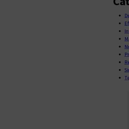
Cat
D
E
In
Ma
No
P
R
Si
Te