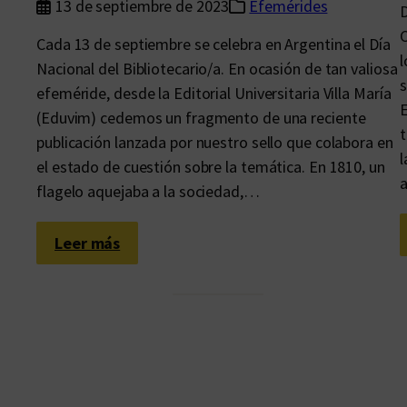
13 de septiembre de 2023
Efemérides
D
C
Cada 13 de septiembre se celebra en Argentina el Día
l
Nacional del Bibliotecario/a. En ocasión de tan valiosa
s
efeméride, desde la Editorial Universitaria Villa María
E
(Eduvim) cedemos un fragmento de una reciente
t
publicación lanzada por nuestro sello que colabora en
l
el estado de cuestión sobre la temática. En 1810, un
a
flagelo aquejaba a la sociedad,…
:
Leer más
L
e
e
r
p
a