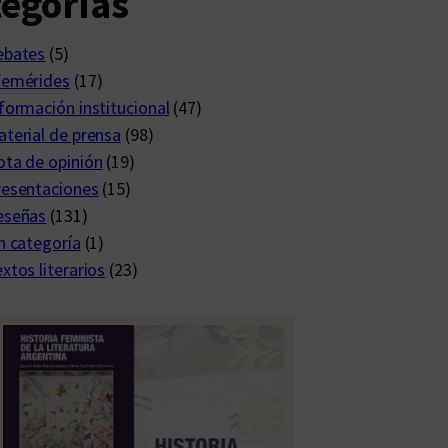
egorías
ebates
(5)
femérides
(17)
formación institucional
(47)
terial de prensa
(98)
ta de opinión
(19)
resentaciones
(15)
eseñas
(131)
n categoría
(1)
xtos literarios
(23)