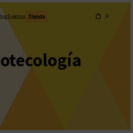
Buscar
log
Eventos
Tienda
iotecología