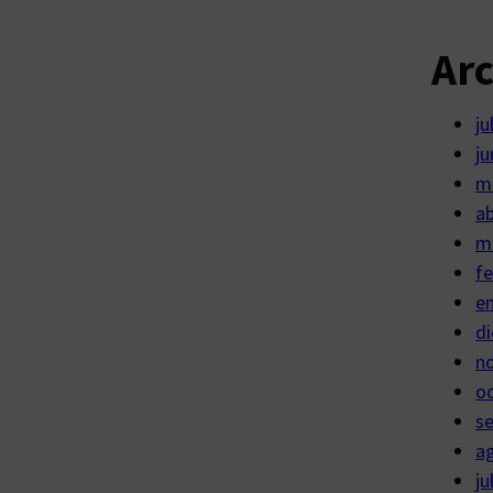
Ar
ju
ju
m
ab
m
fe
e
di
n
o
s
a
ju