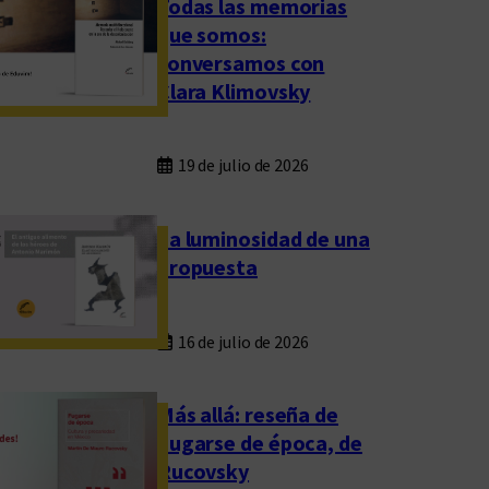
Todas las memorias
que somos:
conversamos con
Clara Klimovsky
19 de julio de 2026
La luminosidad de una
propuesta
16 de julio de 2026
Más allá: reseña de
Fugarse de época, de
Rucovsky