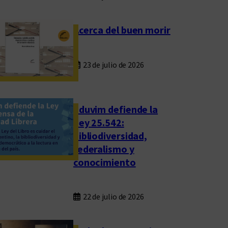
Acerca del buen morir
23 de julio de 2026
Eduvim defiende la
Ley 25.542:
bibliodiversidad,
federalismo y
conocimiento
22 de julio de 2026