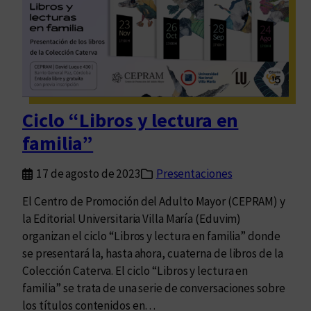
r
a
l
a
T
u
t
Ciclo “Libros y lectura en
i
familia”
17 de agosto de 2023
Presentaciones
El Centro de Promoción del Adulto Mayor (CEPRAM) y
la Editorial Universitaria Villa María (Eduvim)
organizan el ciclo “Libros y lectura en familia” donde
se presentará la, hasta ahora, cuaterna de libros de la
Colección Caterva. El ciclo “Libros y lectura en
familia” se trata de una serie de conversaciones sobre
los títulos contenidos en…