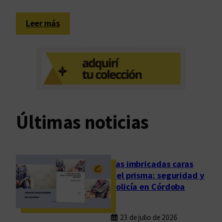
:
Leer más
C
i
c
l
o
“
L
Últimas noticias
i
b
r
o
Las imbricadas caras
s
del prisma: seguridad y
y
policía en Córdoba
l
e
23 de julio de 2026
c