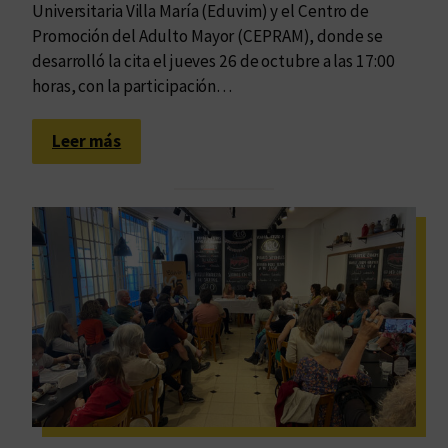
Universitaria Villa María (Eduvim) y el Centro de
Promoción del Adulto Mayor (CEPRAM), donde se
desarrolló la cita el jueves 26 de octubre a las 17:00
horas, con la participación…
:
Leer más
E
l
t
a
l
e
n
t
o
e
n
l