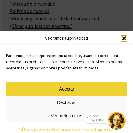
Política de privacidad
Política de cookies
Términos y condiciones de la tienda virtual
¿Cómo publicar con nosotros?
Compra y venta de derechos
Valoramos tu privacidad
Políticas de publicación
Facturación
Políticas de coedición
Para brindarte la mejor experiencia posible, usamos cookies para
recordar tus preferencias y mejorar la navegación. Si optas por no
Atribuciones
aceptarlas, algunas opciones podrían estar limitadas.
Aceptar
© Copyright 2020 – 2026
Rechazar
eduvim.com.ar
| Todos los derechos reservados
Ver preferencias
Diseño web: Llama Creativa
Política de cookies
Declaración de privacidad
Impressum