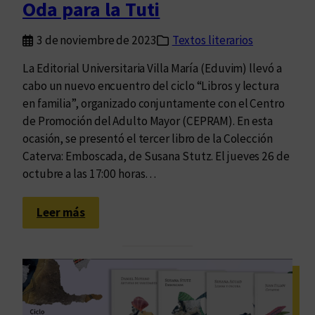
Oda para la Tuti
a
s
3 de noviembre de 2023
Textos literarios
u
t
La Editorial Universitaria Villa María (Eduvim) llevó a
i
cabo un nuevo encuentro del ciclo “Libros y lectura
l
en familia”, organizado conjuntamente con el Centro
e
de Promoción del Adulto Mayor (CEPRAM). En esta
z
ocasión, se presentó el tercer libro de la Colección
a
Caterva: Emboscada, de Susana Stutz. El jueves 26 de
octubre a las 17:00 horas…
:
Leer más
O
d
a
p
a