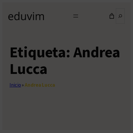
Saltar
Buscar
al
contenido
Etiqueta:
Andrea
Lucca
Inicio
»
Andrea Lucca