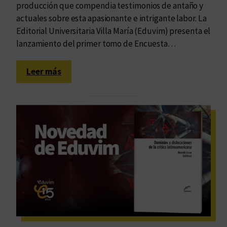
producción que compendia testimonios de antaño y
actuales sobre esta apasionante e intrigante labor. La
Editorial Universitaria Villa María (Eduvim) presenta el
lanzamiento del primer tomo de Encuesta…
:
Leer más
T
i
e
m
p
o
d
e
(
a
u
t