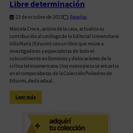
Libre determinación
o
)
23 de octubre de 2023
Reseñas
c
r
Marcela Croce, autora de la casa, actualiza su
í
contribución al catálogo de la Editorial Universitaria
t
Villa María (Eduvim) con un libro que reúne a
i
investigadores y especialistas de todo el
c
subcontinente en Dominios y dislocaciones de la
a
crítica latinoamericana. Una nueva pieza se encastra
en el rompecabezas de la Colección Poliedros de
Eduvim, dedicada al…
:
Leer más
L
i
b
r