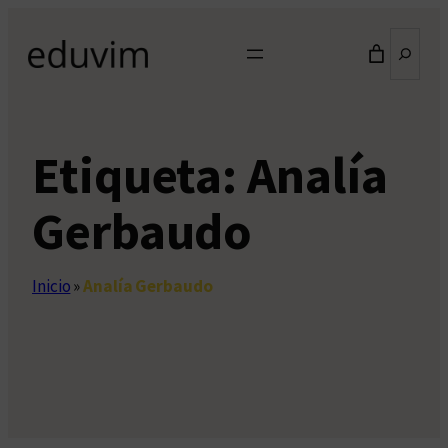
Saltar
Buscar
al
contenido
Etiqueta:
Analía
Gerbaudo
Inicio
»
Analía Gerbaudo