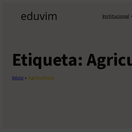
Saltar
al
Institucional
contenido
Etiqueta:
Agric
Inicio
»
Agricultura