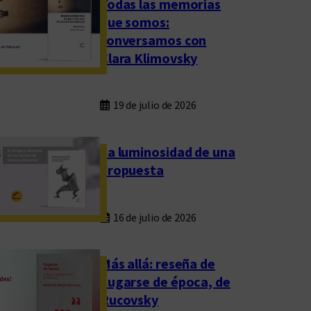
Todas las memorias
que somos:
conversamos con
Clara Klimovsky
19 de julio de 2026
La luminosidad de una
propuesta
16 de julio de 2026
Más allá: reseña de
Fugarse de época, de
Rucovsky