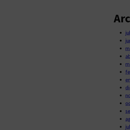
Ar
ju
ju
m
ab
m
fe
e
di
n
o
s
a
ju