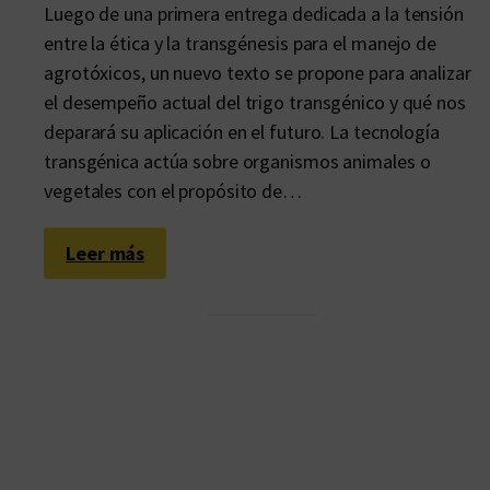
Luego de una primera entrega dedicada a la tensión
entre la ética y la transgénesis para el manejo de
agrotóxicos, un nuevo texto se propone para analizar
el desempeño actual del trigo transgénico y qué nos
deparará su aplicación en el futuro. La tecnología
transgénica actúa sobre organismos animales o
vegetales con el propósito de…
:
Leer más
T
r
i
g
o
t
r
a