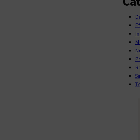
Cat
D
E
In
Ma
No
P
R
Si
Te