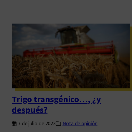
Trigo transgénico…, ¿y
después?
7 de julio de 2023
Nota de opinión