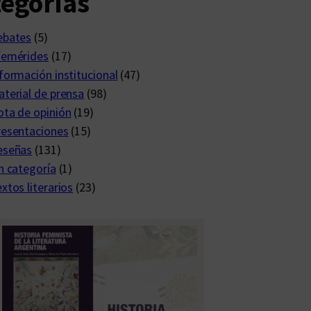
egorías
ebates
(5)
femérides
(17)
formación institucional
(47)
terial de prensa
(98)
ta de opinión
(19)
resentaciones
(15)
eseñas
(131)
n categoría
(1)
xtos literarios
(23)