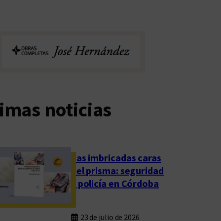
imas noticias
Las imbricadas caras
del prisma: seguridad
y policía en Córdoba
23 de julio de 2026