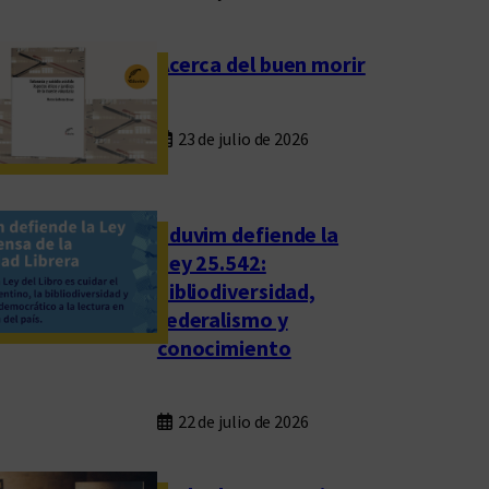
Acerca del buen morir
23 de julio de 2026
Eduvim defiende la
Ley 25.542:
bibliodiversidad,
federalismo y
conocimiento
22 de julio de 2026