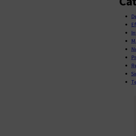
Cat
D
E
In
Ma
No
P
R
Si
Te