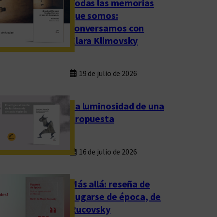
Todas las memorias
que somos:
conversamos con
Clara Klimovsky
19 de julio de 2026
La luminosidad de una
propuesta
16 de julio de 2026
Más allá: reseña de
Fugarse de época, de
Rucovsky