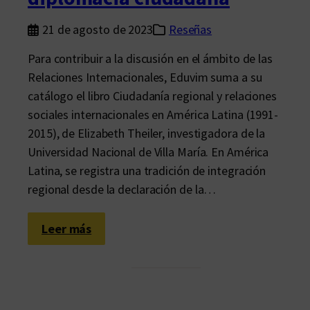
21 de agosto de 2023
Reseñas
Para contribuir a la discusión en el ámbito de las
Relaciones Internacionales, Eduvim suma a su
catálogo el libro Ciudadanía regional y relaciones
sociales internacionales en América Latina (1991-
2015), de Elizabeth Theiler, investigadora de la
Universidad Nacional de Villa María. En América
Latina, se registra una tradición de integración
regional desde la declaración de la…
:
Leer más
A
m
é
r