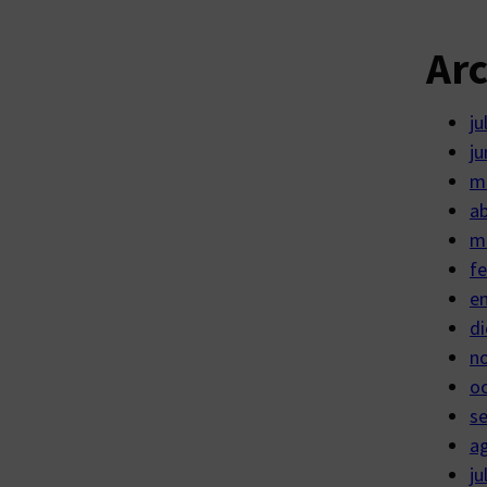
Ar
ju
ju
m
ab
m
fe
e
di
n
o
s
a
ju