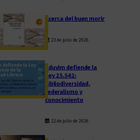
Acerca del buen morir
23 de julio de 2026
Eduvim defiende la
Ley 25.542:
bibliodiversidad,
federalismo y
conocimiento
22 de julio de 2026