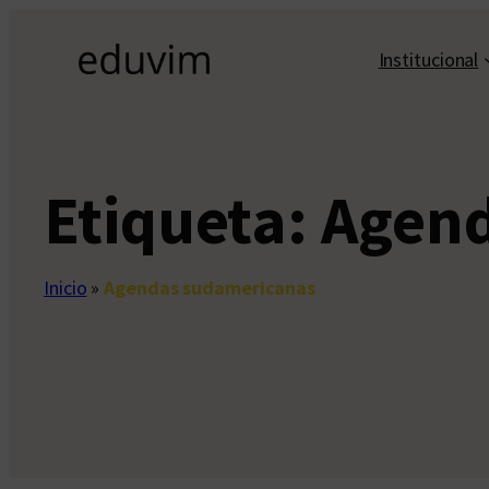
Saltar
al
Institucional
contenido
Etiqueta:
Agend
Inicio
»
Agendas sudamericanas