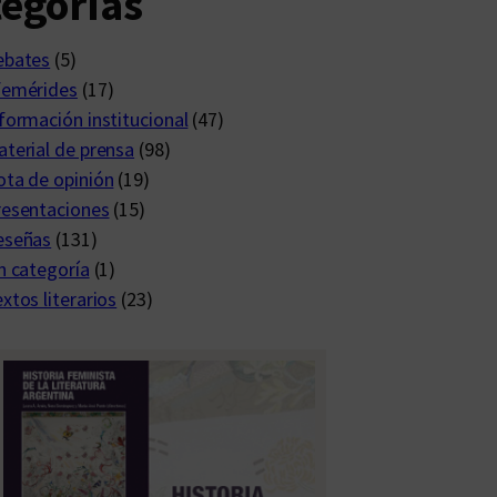
egorías
ebates
(5)
femérides
(17)
formación institucional
(47)
terial de prensa
(98)
ta de opinión
(19)
resentaciones
(15)
eseñas
(131)
n categoría
(1)
xtos literarios
(23)