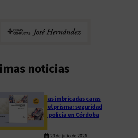
imas noticias
Las imbricadas caras
del prisma: seguridad
y policía en Córdoba
23 de julio de 2026