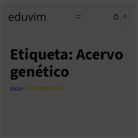
Saltar
Buscar
al
contenido
Etiqueta:
Acervo
genético
Inicio
»
Acervo genético