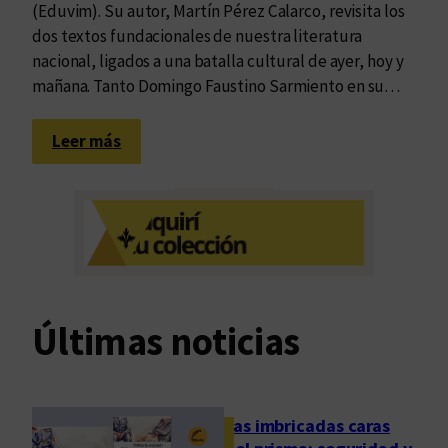
(Eduvim). Su autor, Martín Pérez Calarco, revisita los
dos textos fundacionales de nuestra literatura
nacional, ligados a una batalla cultural de ayer, hoy y
mañana. Tanto Domingo Faustino Sarmiento en su…
:
Leer más
I
n
v
e
n
c
i
Últimas noticias
ó
n
d
e
Las imbricadas caras
l