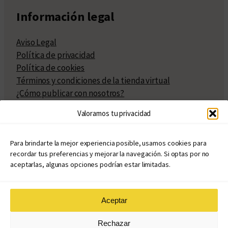
Información legal
Aviso Legal
Política de privacidad
Política de cookies
Términos y condiciones de la tienda virtual
¿Cómo publicar con nosotros?
Compra y venta de derechos
Valoramos tu privacidad
Políticas de publicación
Facturación
Políticas de coedición
Para brindarte la mejor experiencia posible, usamos cookies para
recordar tus preferencias y mejorar la navegación. Si optas por no
Atribuciones
aceptarlas, algunas opciones podrían estar limitadas.
Aceptar
© Copyright 2020 – 2026
Rechazar