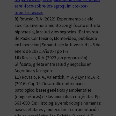
es/el-foco-sobre-los-agroquimicos-por-
roberto-rovasio
9)
Rovasio, R. A. (2022). Experimento a cielo
abierto: Envenenamiento con glifosato entre la
hipocresía, la salud y los negocios. [Entrevista
de Radio Centenario, Montevideo, publicada
en Liberación [Separata de la Juventud] – 5 de
enero de 2022. Año XXI pp 1-2.
10)
Rovasio, R. A. (2023, en preparación).
Glifosato, grieta entre salud y negocios en
Argentina y la región.
11)
Rovasio, R. A., Valentich, M. A. y Eynard, A. R.
(2016). Cap.15: Desarrollo embrionario
patológico: bases genéticas y ambientales
(epigenéticas) de las anomalías congénitas. Pp
663-690. En: Histología y embriología humanas:
bases celulares y moleculares con orientación
clínico-patológica. 5ta. Edición. Eynard, A. R.,