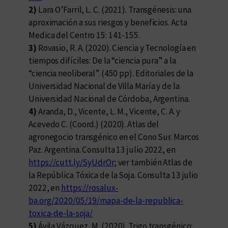
2)
Lara O’Farril, L. C. (2021). Transgénesis: una
aproximación a sus riesgos y beneficios. Acta
Medica del Centro 15: 141-155.
3)
Rovasio, R. A. (2020). Ciencia y Tecnología en
tiempos difíciles: De la “ciencia pura” a la
“ciencia neoliberal”. (450 pp). Editoriales de la
Universidad Nacional de Villa María y de la
Universidad Nacional de Córdoba, Argentina.
4)
Aranda, D., Vicente, L. M., Vicente, C. A. y
Acevedo C. (Coord.) (2020). Atlas del
agronegocio transgénico en el Cono Sur. Marcos
Paz. Argentina. Consulta 13 julio 2022, en
https://cutt.ly/SyUdrOr
; ver también Atlas de
la República Tóxica de la Soja. Consulta 13 julio
2022, en
https://rosalux-
ba.org/2020/05/19/mapa-de-la-republica-
toxica-de-la-soja/
5)
Ávila Vázquez, M. (2020). Trigo transgénico: