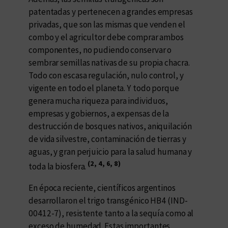
patentadas y pertenecen a grandes empresas
privadas, que son las mismas que venden el
combo y el agricultor debe comprar ambos
componentes, no pudiendo conservar o
sembrar semillas nativas de su propia chacra.
Todo con escasa regulación, nulo control, y
vigente en todo el planeta. Y todo porque
genera mucha riqueza para individuos,
empresas y gobiernos, a expensas de la
destrucción de bosques nativos, aniquilación
de vida silvestre, contaminación de tierras y
aguas, y gran perjuicio para la salud humana y
(2, 4, 6, 8)
toda la biosfera.
En época reciente, científicos argentinos
desarrollaron el trigo transgénico HB4 (IND-
00412-7), resistente tanto a la sequía como al
exceso de humedad. Estas importantes