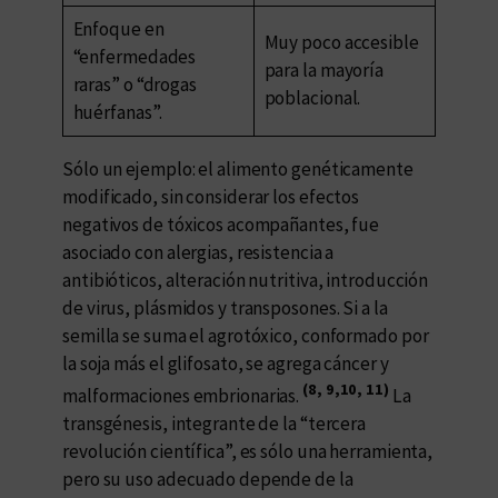
Enfoque en
Muy poco accesible
“enfermedades
para la mayoría
raras” o “drogas
poblacional.
huérfanas”.
Sólo un ejemplo: el alimento genéticamente
modificado, sin considerar los efectos
negativos de tóxicos acompañantes, fue
asociado con alergias, resistencia a
antibióticos, alteración nutritiva, introducción
de virus, plásmidos y transposones. Si a la
semilla se suma el agrotóxico, conformado por
la soja más el glifosato, se agrega cáncer y
(8, 9,10, 11)
malformaciones embrionarias.
La
transgénesis, integrante de la “tercera
revolución científica”, es sólo una herramienta,
pero su uso adecuado depende de la