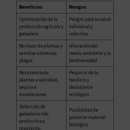
Beneficios
Riesgos
Optimización de la
Peligro para la salud
producción agrícola y
individual y
ganadera.
colectiva.
Rechazo de plantas y
Alteración del
semillas a diversas
medio ambiente y la
plagas.
biodiversidad.
Resistencia de
Perjuicio de la
plantas a salinidad,
biosfera y
sequía e
desbalance
inundaciones.
ecológico.
Selección de
Posibilidad de
ganadería más
patentar material
productiva y
biológico.
resistente.