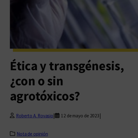
Ética y transgénesis,
¿con o sin
agrotóxicos?
|
|
Roberto A. Rovasio
12 de mayo de 2023
Nota de opinión