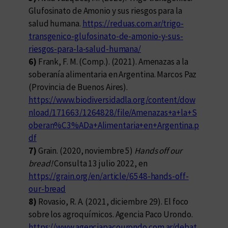
Glufosinato de Amonio y sus riesgos para la
salud humana.
https://reduas.com.ar/trigo-
transgenico-glufosinato-de-amonio-y-sus-
riesgos-para-la-salud-humana/
6)
Frank, F. M. (Comp.). (2021). Amenazas a la
soberanía alimentaria en Argentina. Marcos Paz
(Provincia de Buenos Aires).
https://www.biodiversidadla.org/content/dow
nload/171663/1264828/file/Amenazas+a+la+S
oberan%C3%ADa+Alimentaria+en+Argentina.p
df
7)
Grain. (2020, noviembre 5)
Hands off our
bread!
Consulta 13 julio 2022, en
https://grain.org/en/article/6548-hands-off-
our-bread
8)
Rovasio, R. A. (2021, diciembre 29). El foco
sobre los agroquímicos. Agencia Paco Urondo.
https://www.agenciapacourondo.com.ar/debat