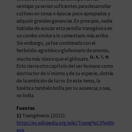
ventajas ya serían suficientes para desarrollar
cultivos en zonas o épocas poco apropiadas y
adquirir grandes ganancias. En principio, nadie
hablaba de asociar esta semilla transgénica en
un combo similar a lo comentado más arriba.
Sin embargo, ya fue combinada con el
herbicida-agrotóxico glufosinato de amonio,
(2, 5, 7, 9)
mucho más tóxico que el glifosato.
Esto cierra otro capítulo del ser humano como
destructor de sí mismo y de su especie, detrás
de la ambición de lucro. En este tema, la
bioética también brilla por su ausencia; o sea,
no brilla.
Fuentes
1)
Transgénesis. (2022).
https://es.wikipedia.org/wiki/Transg%C3%A9n
esis