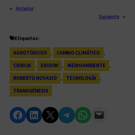
←
Anterior
Siguiente
→
Etiquetas:
AGROTÓXICOS
, 
CAMBIO CLIMÁTICO
, 
CIENCIA
, 
EDUVIM
, 
MEDIOAMBIENTE
, 
ROBERTO ROVASIO
, 
TECNOLOGÍA
, 
TRANSGÉNESIS
Compartir en Facebook
Compartir en LinkedIn
Compartir en Twitter
Compartir en Telegram
Compartir en WhatsApp
Compartir vía Email