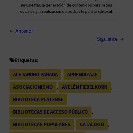
newsletter, la generación de contenidos para redes
sociales y la realización de podcasts para la Editorial.
←
Anterior
Siguiente
→
Etiquetas:
ALEJANDRO PARADA
, 
APRENDIZAJE
, 
ASOCIACIONISMO
, 
AYELÉN FIEBELKORN
, 
BIBLIOTECA PLATENSE
, 
BIBLIOTECAS DE ACCESO PÚBLICO
, 
BIBLIOTECAS POPULARES
, 
CATÁLOGO
, 