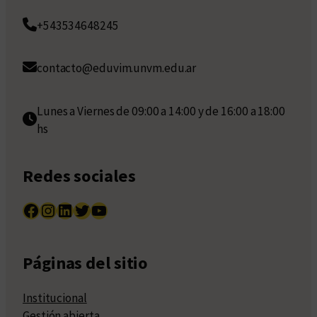
+543534648245
contacto@eduvim.unvm.edu.ar
Lunes a Viernes de 09:00 a 14:00 y de 16:00 a 18:00
hs
Redes sociales
Facebook
Instagram
LinkedIn
Twitter
YouTube
Páginas del sitio
Institucional
Gestión abierta