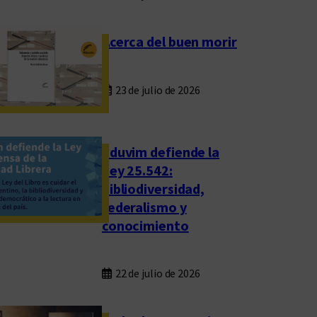
Acerca del buen morir
23 de julio de 2026
Eduvim defiende la
Ley 25.542:
bibliodiversidad,
federalismo y
conocimiento
22 de julio de 2026