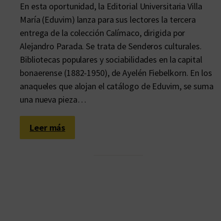
En esta oportunidad, la Editorial Universitaria Villa
María (Eduvim) lanza para sus lectores la tercera
entrega de la colección Calímaco, dirigida por
Alejandro Parada. Se trata de Senderos culturales.
Bibliotecas populares y sociabilidades en la capital
bonaerense (1882-1950), de Ayelén Fiebelkorn. En los
anaqueles que alojan el catálogo de Eduvim, se suma
una nueva pieza…
:
Leer más
U
n
a
a
n
t
o