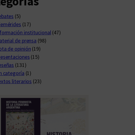
egorías
ebates
(5)
femérides
(17)
formación institucional
(47)
terial de prensa
(98)
ta de opinión
(19)
resentaciones
(15)
eseñas
(131)
n categoría
(1)
xtos literarios
(23)