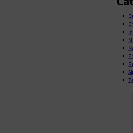
Cat
D
E
In
Ma
No
P
R
Si
Te