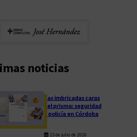
imas noticias
Las imbricadas caras
del prisma: seguridad
y policía en Córdoba
23 de julio de 2026