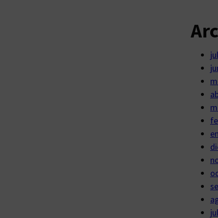
Ar
ju
ju
m
ab
m
fe
e
di
n
o
s
a
ju