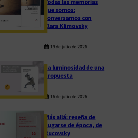
Todas las memorias
que somos:
conversamos con
Clara Klimovsky
19 de julio de 2026
La luminosidad de una
propuesta
16 de julio de 2026
Más allá: reseña de
Fugarse de época, de
Rucovsky