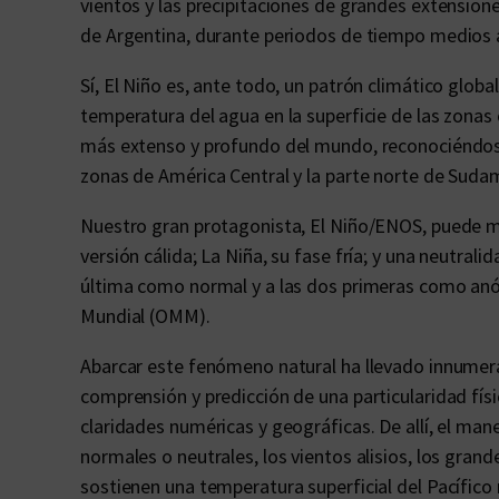
vientos y las precipitaciones de grandes extensiones
de Argentina, durante periodos de tiempo medios 
Sí, El Niño es, ante todo, un patrón climático globa
temperatura del agua en la superficie de las zonas c
más extenso y profundo del mundo, reconociéndose l
zonas de América Central y la parte norte de Sudamé
Nuestro gran protagonista, El Niño/ENOS, puede ma
versión cálida; La Niña, su fase fría; y una neutra
última como normal y a las dos primeras como an
Mundial (OMM).
Abarcar este fenómeno natural ha llevado innumera
comprensión y predicción de una particularidad físi
claridades numéricas y geográficas. De allí, el ma
normales o neutrales, los vientos alisios, los gra
sostienen una temperatura superficial del Pacífic