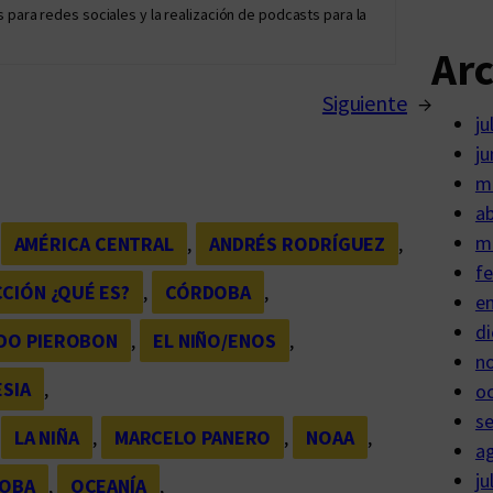
 para redes sociales y la realización de podcasts para la
Ar
Siguiente
→
ju
ju
m
ab
m
 
AMÉRICA CENTRAL
, 
ANDRÉS RODRÍGUEZ
, 
fe
CIÓN ¿QUÉ ES?
, 
CÓRDOBA
, 
e
di
DO PIEROBON
, 
EL NIÑO/ENOS
, 
n
SIA
, 
o
s
 
LA NIÑA
, 
MARCELO PANERO
, 
NOAA
, 
a
ju
DOBA
, 
OCEANÍA
, 