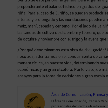
preponderante el balance hídrico en grados de igual
Niña. Para el caso de El Niño, se pueden producir s
intenso y prolongado y las inundaciones pueden af
maíz, maní, cebada y centeno. Por el lado de La Ni
las tandas de cultivo de diciembre y febrero, que pe
de octubre y noviembre con el trigo y la avena que
¿Por qué denominamos esta obra de divulgación? 
nosotros, adentrarnos en el conocimiento de variac
manera cíclica, en nuestra vida, determinando nue
económicas y un gran etcétera. Por lo visto, de más
ensayos para la toma de decisiones a gran escala e
Área de Comunicación, Prensa 
El Área de Comunicación, Prensa y Mar
profesionales dedicados a la información 