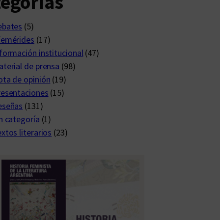
egorías
ebates
(5)
femérides
(17)
formación institucional
(47)
terial de prensa
(98)
ta de opinión
(19)
resentaciones
(15)
eseñas
(131)
n categoría
(1)
xtos literarios
(23)