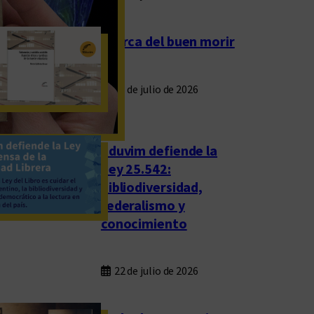
Acerca del buen morir
23 de julio de 2026
Eduvim defiende la
Ley 25.542:
bibliodiversidad,
federalismo y
conocimiento
22 de julio de 2026