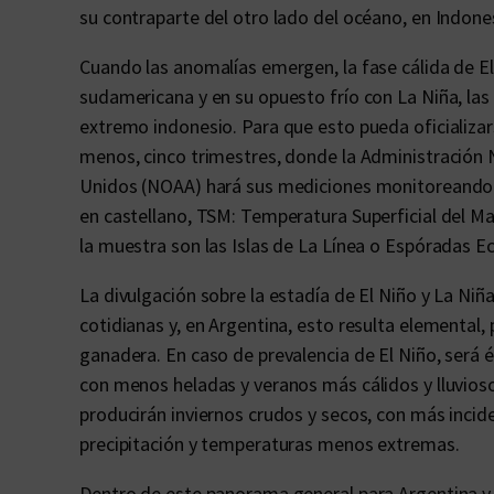
su contraparte del otro lado del océano, en Indone
Cuando las anomalías emergen, la fase cálida de El
sudamericana y en su opuesto frío con La Niña, las 
extremo indonesio. Para que esto pueda oficializars
menos, cinco trimestres, donde la Administración
Unidos (NOAA) hará sus mediciones monitoreando en
en castellano, TSM: Temperatura Superficial del Ma
la muestra son las Islas de La Línea o Espóradas Ecu
La divulgación sobre la estadía de El Niño y La Niñ
cotidianas y, en Argentina, esto resulta elemental,
ganadera. En caso de prevalencia de El Niño, será 
con menos heladas y veranos más cálidos y lluvioso
producirán inviernos crudos y secos, con más inci
precipitación y temperaturas menos extremas.
Dentro de este panorama general para Argentina y