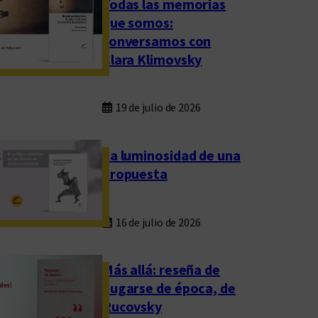
Todas las memorias
que somos:
conversamos con
Clara Klimovsky
19 de julio de 2026
La luminosidad de una
propuesta
16 de julio de 2026
Más allá: reseña de
Fugarse de época, de
Rucovsky