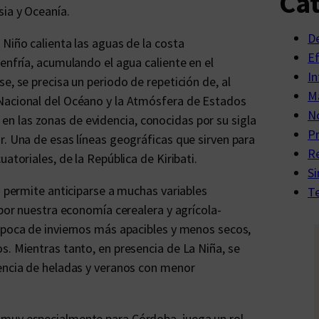
Cat
sia y Oceanía.
D
 Niño calienta las aguas de la costa
E
enfría, acumulando el agua caliente en el
In
e, se precisa un periodo de repetición de, al
Ma
 Nacional del Océano y la Atmósfera de Estados
No
 las zonas de evidencia, conocidas por su sigla
P
r. Una de esas líneas geográficas que sirven para
R
atoriales, de la República de Kiribati.
Si
a permite anticiparse a muchas variables
Te
 por nuestra economía cerealera y agrícola-
época de inviernos más apacibles y menos secos,
s. Mientras tanto, en presencia de La Niña, se
dencia de heladas y veranos con menor
 muy especialmente para Córdoba, juega un rol