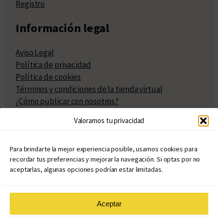
Registro
Información legal
Aviso Legal
Política de privacidad
Política de cookies
Términos y condiciones de la tienda virtual
¿Cómo publicar con nosotros?
Compra y venta de derechos
Valoramos tu privacidad
Políticas de publicación
Facturación
Políticas de coedición
Para brindarte la mejor experiencia posible, usamos cookies para
recordar tus preferencias y mejorar la navegación. Si optas por no
Atribuciones
aceptarlas, algunas opciones podrían estar limitadas.
Aceptar
© Copyright 2020 – 2026