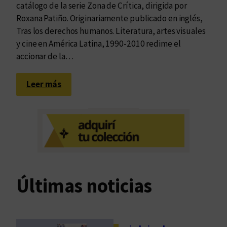
catálogo de la serie Zona de Crítica, dirigida por
Roxana Patiño. Originariamente publicado en inglés,
Tras los derechos humanos. Literatura, artes visuales
y cine en América Latina, 1990-2010 redime el
accionar de la…
:
Leer más
N
a
r
r
a
t
i
Últimas noticias
v
a
d
e