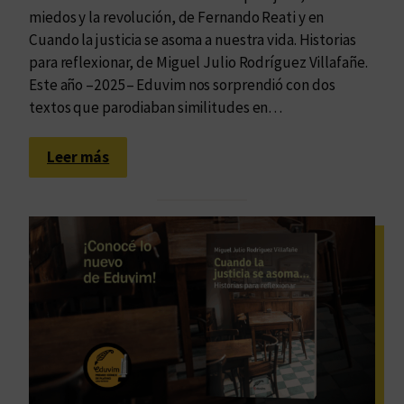
miedos y la revolución, de Fernando Reati y en
Cuando la justicia se asoma a nuestra vida. Historias
para reflexionar, de Miguel Julio Rodríguez Villafañe.
Este año –2025– Eduvim nos sorprendió con dos
textos que parodiaban similitudes en…
:
Leer más
L
o
s
m
o
m
e
n
t
o