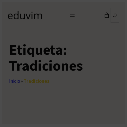
Saltar
Buscar
al
contenido
Etiqueta:
Tradiciones
Inicio
»
Tradiciones