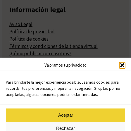
Información legal
Aviso Legal
Política de privacidad
Política de cookies
Términos y condiciones de la tienda virtual
¿Cómo publicar con nosotros?
Compra y venta de derechos
Valoramos tu privacidad
Políticas de publicación
Facturación
Políticas de coedición
Para brindarte la mejor experiencia posible, usamos cookies para
recordar tus preferencias y mejorar la navegación. Si optas por no
Atribuciones
aceptarlas, algunas opciones podrían estar limitadas.
Aceptar
© Copyright 2020 – 2026
Rechazar