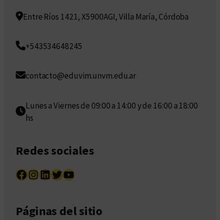
Entre Ríos 1421, X5900AGI, Villa María, Córdoba
+543534648245
contacto@eduvim.unvm.edu.ar
Lunes a Viernes de 09:00 a 14:00 y de 16:00 a 18:00
hs
Redes sociales
Facebook
Instagram
LinkedIn
Twitter
YouTube
Páginas del sitio