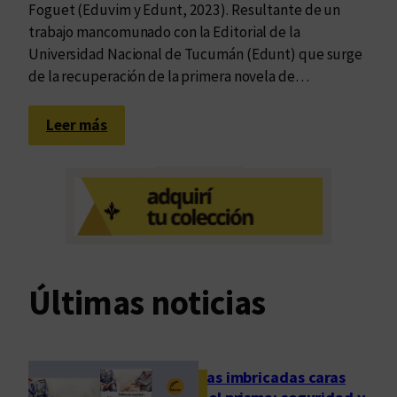
Foguet (Eduvim y Edunt, 2023). Resultante de un
trabajo mancomunado con la Editorial de la
Universidad Nacional de Tucumán (Edunt) que surge
de la recuperación de la primera novela de…
:
Leer más
L
a
t
o
t
a
l
Últimas noticias
i
d
a
d
Las imbricadas caras
d