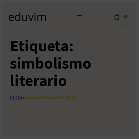
Saltar
Buscar
al
contenido
Etiqueta:
simbolismo
literario
Inicio
»
simbolismo literario