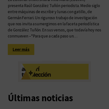
presenta Raúl González Tuñón periodista. Medio siglo
entre máquinas de escribir y lunas con gatillo, de
Germán Ferrari. Un riguroso trabajo de investigación
que nos invita a sumergirnos en la faceta periodística
de González Tuñón. En sus versos, que todavía hoy nos
conmueven –“Para que a cada paso un…
:
Leer más
E
l
e
t
e
r
n
Últimas noticias
o
c