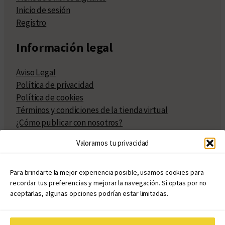
Inicio de sesión
Registro
Información legal
Aviso Legal
Política de privacidad
Política de cookies
Términos y condiciones de la tienda virtual
¿Cómo publicar con nosotros?
Compra y venta de derechos
Valoramos tu privacidad
Políticas de publicación
Facturación
Políticas de coedición
Para brindarte la mejor experiencia posible, usamos cookies para
recordar tus preferencias y mejorar la navegación. Si optas por no
Atribuciones
aceptarlas, algunas opciones podrían estar limitadas.