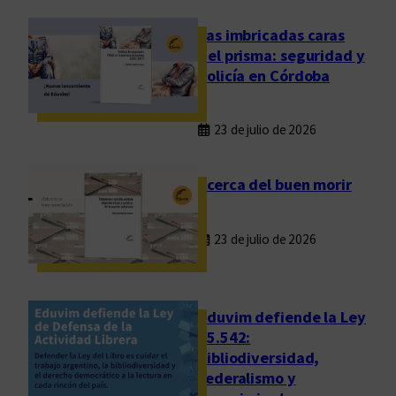
a
m
Las imbricadas caras
i
del prisma: seguridad y
n
policía en Córdoba
a
n
23 de julio de 2026
t
e
d
Acerca del buen morir
e
l
23 de julio de 2026
a
s
c
a
Eduvim defiende la Ley
l
25.542:
bibliodiversidad,
l
federalismo y
e