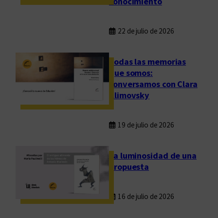
conocimiento
s
22 de julio de 2026
Todas las memorias
que somos:
conversamos con Clara
Klimovsky
19 de julio de 2026
La luminosidad de una
propuesta
16 de julio de 2026