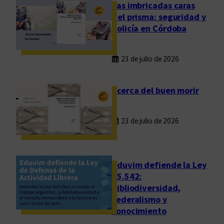
p
Las imbricadas caras
i
del prisma: seguridad y
c
policía en Córdoba
i
o
23 de julio de 2026
a
l
o
Acerca del buen morir
s
h
23 de julio de 2026
a
l
l
a
Eduvim defiende la Ley
z
25.542:
bibliodiversidad,
g
federalismo y
o
conocimiento
s