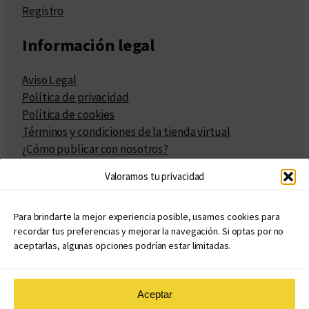
Registro
Información legal
Aviso Legal
Política de privacidad
Política de cookies
Términos y condiciones de la tienda virtual
¿Cómo publicar con nosotros?
Compra y venta de derechos
Valoramos tu privacidad
Políticas de publicación
Facturación
Políticas de coedición
Para brindarte la mejor experiencia posible, usamos cookies para
recordar tus preferencias y mejorar la navegación. Si optas por no
Atribuciones
aceptarlas, algunas opciones podrían estar limitadas.
Aceptar
© Copyright 2020 – 2026