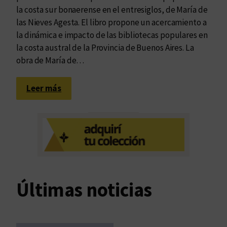
la costa sur bonaerense en el entresiglos, de María de
las Nieves Agesta. El libro propone un acercamiento a
la dinámica e impacto de las bibliotecas populares en
la costa austral de la Provincia de Buenos Aires. La
obra de María de…
:
Leer más
U
n
l
u
g
a
r
Últimas noticias
p
r
o