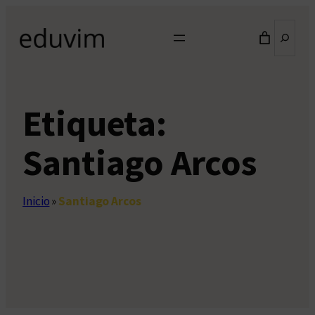
Saltar
Buscar
al
contenido
Etiqueta:
Santiago Arcos
Inicio
»
Santiago Arcos