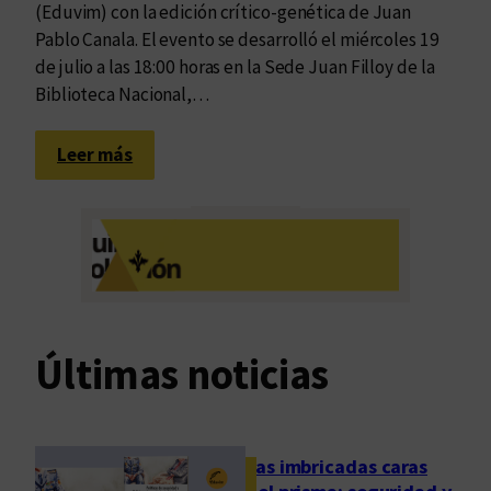
(Eduvim) con la edición crítico-genética de Juan
Pablo Canala. El evento se desarrolló el miércoles 19
de julio a las 18:00 horas en la Sede Juan Filloy de la
Biblioteca Nacional,…
:
Leer más
R
e
u
n
i
d
o
Últimas noticias
s
p
a
r
Las imbricadas caras
a