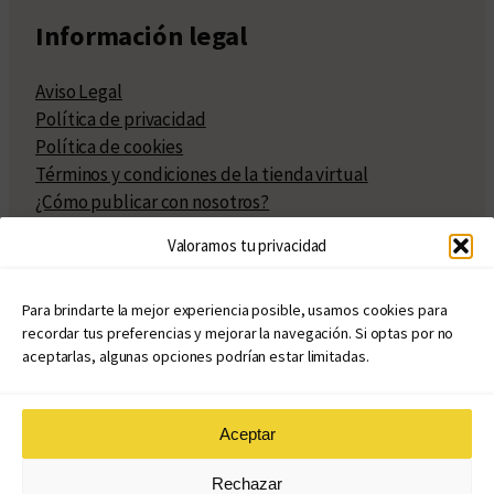
Información legal
Aviso Legal
Política de privacidad
Política de cookies
Términos y condiciones de la tienda virtual
¿Cómo publicar con nosotros?
Compra y venta de derechos
Valoramos tu privacidad
Políticas de publicación
Facturación
Políticas de coedición
Para brindarte la mejor experiencia posible, usamos cookies para
recordar tus preferencias y mejorar la navegación. Si optas por no
Atribuciones
aceptarlas, algunas opciones podrían estar limitadas.
Aceptar
© Copyright 2020 – 2026
Rechazar