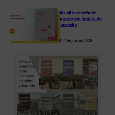
n
F
Más allá: reseña de
r
Fugarse de época, de
a
Rucovsky
n
c
14 de julio de 2026
i
s
c
o