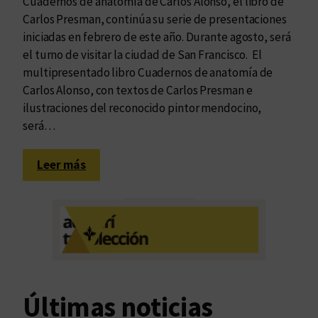
Cuadernos de anatomía de Carlos Alonso, el libro de
Carlos Presman, continúa su serie de presentaciones
iniciadas en febrero de este año. Durante agosto, será
el turno de visitar la ciudad de San Francisco. El
multipresentado libro Cuadernos de anatomía de
Carlos Alonso, con textos de Carlos Presman e
ilustraciones del reconocido pintor mendocino,
será…
:
Leer más
C
a
r
l
o
s
P
Últimas noticias
r