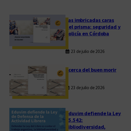
e
s
m
Las imbricadas caras
a
del prisma: seguridad y
n
policía en Córdoba
p
r
23 de julio de 2026
e
s
e
Acerca del buen morir
n
t
23 de julio de 2026
a
r
á
s
Eduvim defiende la Ley
u
25.542:
bibliodiversidad,
l