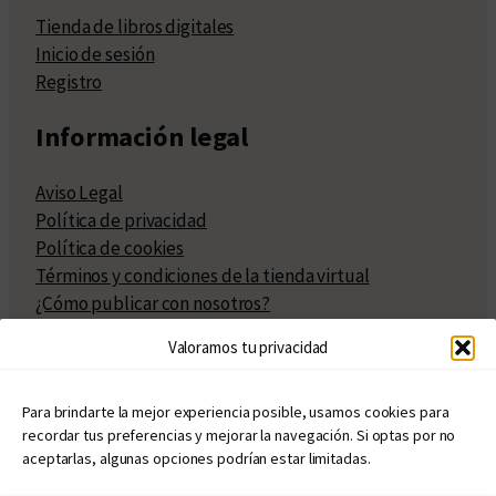
Tienda de libros digitales
Inicio de sesión
Registro
Información legal
Aviso Legal
Política de privacidad
Política de cookies
Términos y condiciones de la tienda virtual
¿Cómo publicar con nosotros?
Compra y venta de derechos
Valoramos tu privacidad
Políticas de publicación
Facturación
Políticas de coedición
Para brindarte la mejor experiencia posible, usamos cookies para
recordar tus preferencias y mejorar la navegación. Si optas por no
Atribuciones
aceptarlas, algunas opciones podrían estar limitadas.