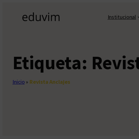
Saltar
al
Institucional
contenido
Etiqueta:
Revis
Inicio
»
Revista Anclajes