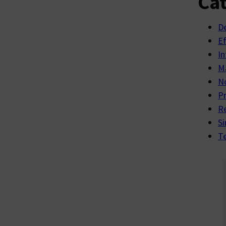
Cat
D
E
In
Ma
No
P
R
Si
Te