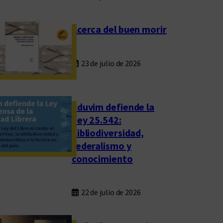
Acerca del buen morir
23 de julio de 2026
Eduvim defiende la
Ley 25.542:
bibliodiversidad,
federalismo y
conocimiento
22 de julio de 2026