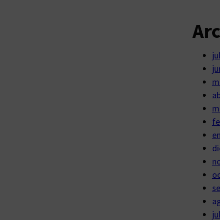
Ar
ju
ju
m
ab
m
fe
e
di
n
o
s
a
ju