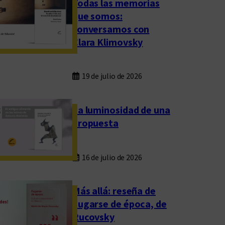
Todas las memorias
que somos:
conversamos con
Clara Klimovsky
19 de julio de 2026
La luminosidad de una
propuesta
16 de julio de 2026
Más allá: reseña de
Fugarse de época, de
Rucovsky