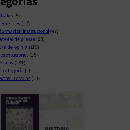
egorías
ebates
(5)
femérides
(17)
formación institucional
(47)
terial de prensa
(98)
ta de opinión
(19)
resentaciones
(15)
eseñas
(131)
n categoría
(1)
xtos literarios
(23)