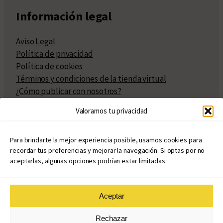
Información legal
Aviso Legal
Política de privacidad
Política de cookies
Términos y condiciones de la tienda virtual
¿Cómo publicar con nosotros?
Compra y venta de derechos
Valoramos tu privacidad
Políticas de publicación
Facturación
Políticas de coedición
Para brindarte la mejor experiencia posible, usamos cookies para
recordar tus preferencias y mejorar la navegación. Si optas por no
Atribuciones
aceptarlas, algunas opciones podrían estar limitadas.
Aceptar
© Copyright 2020 – 2026
Rechazar