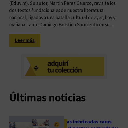
(Eduvim). Su autor, Martín Pérez Calarco, revisita los
dos textos fundacionales de nuestra literatura
nacional, ligados a una batalla cultural de ayer, hoy y
mañana. Tanto Domingo Faustino Sarmiento en su…
:
Leer más
I
n
v
e
n
c
i
Últimas noticias
ó
n
d
e
Las imbricadas caras
l