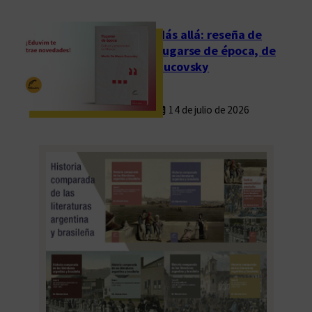
n
E
Más allá: reseña de
d
Fugarse de época, de
u
Rucovsky
v
i
14 de julio de 2026
m