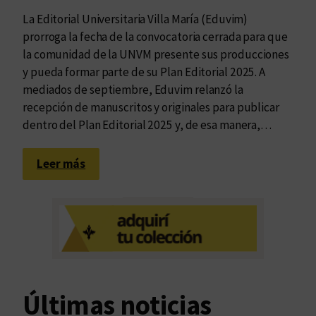
La Editorial Universitaria Villa María (Eduvim)
prorroga la fecha de la convocatoria cerrada para que
la comunidad de la UNVM presente sus producciones
y pueda formar parte de su Plan Editorial 2025. A
mediados de septiembre, Eduvim relanzó la
recepción de manuscritos y originales para publicar
dentro del Plan Editorial 2025 y, de esa manera,…
:
Leer más
S
e
e
x
t
i
e
Últimas noticias
n