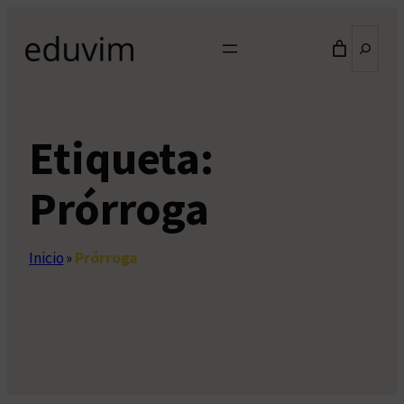
Saltar
Buscar
al
contenido
Etiqueta:
Prórroga
Inicio
»
Prórroga