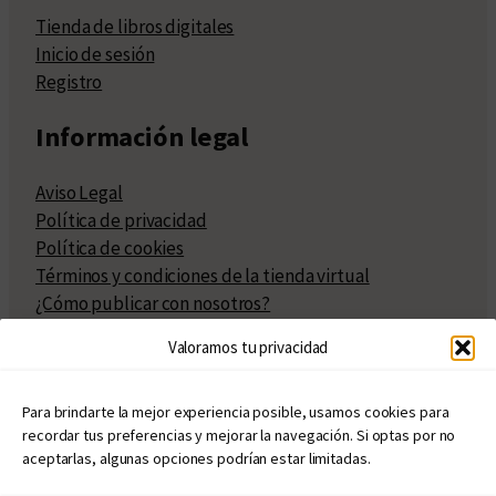
Tienda de libros digitales
Inicio de sesión
Registro
Información legal
Aviso Legal
Política de privacidad
Política de cookies
Términos y condiciones de la tienda virtual
¿Cómo publicar con nosotros?
Compra y venta de derechos
Valoramos tu privacidad
Políticas de publicación
Facturación
Políticas de coedición
Para brindarte la mejor experiencia posible, usamos cookies para
recordar tus preferencias y mejorar la navegación. Si optas por no
Atribuciones
aceptarlas, algunas opciones podrían estar limitadas.