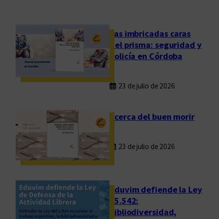
d
e
l
Las imbricadas caras
a
del prisma: seguridad y
c
policía en Córdoba
o
n
23 de julio de 2026
v
o
c
Acerca del buen morir
a
t
23 de julio de 2026
o
r
i
a
Eduvim defiende la Ley
c
25.542:
bibliodiversidad,
e