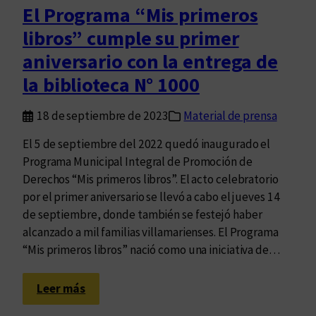
r
El Programa “Mis primeros
a
libros” cumple su primer
d
o
aniversario con la entrega de
e
la biblioteca N° 1000
l
B
18 de septiembre de 2023
Material de prensa
o
s
El 5 de septiembre del 2022 quedó inaugurado el
q
Programa Municipal Integral de Promoción de
u
Derechos “Mis primeros libros”. El acto celebratorio
e
por el primer aniversario se llevó a cabo el jueves 14
P
de septiembre, donde también se festejó haber
o
alcanzado a mil familias villamarienses. El Programa
é
“Mis primeros libros” nació como una iniciativa de…
t
i
:
Leer más
c
E