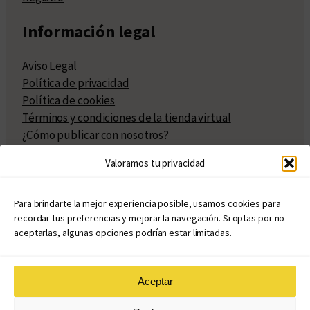
Información legal
Aviso Legal
Política de privacidad
Política de cookies
Términos y condiciones de la tienda virtual
¿Cómo publicar con nosotros?
Compra y venta de derechos
Valoramos tu privacidad
Políticas de publicación
Facturación
Políticas de coedición
Para brindarte la mejor experiencia posible, usamos cookies para
recordar tus preferencias y mejorar la navegación. Si optas por no
Atribuciones
aceptarlas, algunas opciones podrían estar limitadas.
Aceptar
© Copyright 2020 – 2026