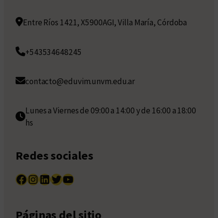
Entre Ríos 1421, X5900AGI, Villa María, Córdoba
+543534648245
contacto@eduvim.unvm.edu.ar
Lunes a Viernes de 09:00 a 14:00 y de 16:00 a 18:00
hs
Redes sociales
Facebook
Instagram
LinkedIn
Twitter
YouTube
Páginas del sitio