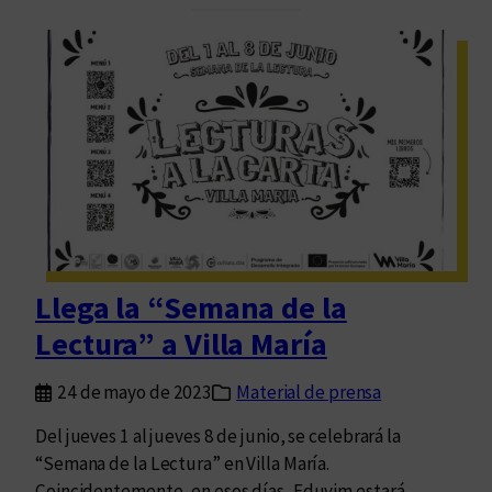
o
l
-
P
L
r
i
o
t
g
e
r
r
a
a
m
r
a
i
“
o
M
Llega la “Semana de la
d
i
e
Lectura” a Villa María
s
E
p
d
24 de mayo de 2023
Material de prensa
r
u
i
Del jueves 1 al jueves 8 de junio, se celebrará la
v
m
“Semana de la Lectura” en Villa María.
i
e
Coincidentemente, en esos días, Eduvim estará