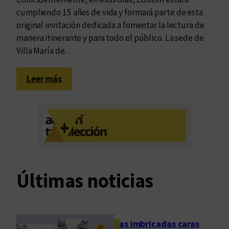
m
r
cumpliendo 15 años de vida y formará parte de esta
o
original invitación dedicada a fomentar la lectura de
s
manera itinerante y para todo el público. La sede de
l
Villa María de…
i
b
:
Leer más
r
L
o
l
s
e
”
g
c
a
u
l
m
a
p
Últimas noticias
“
l
S
e
e
s
m
u
Las imbricadas caras