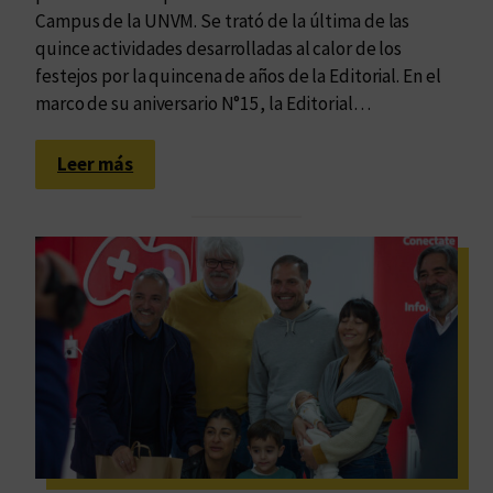
Campus de la UNVM. Se trató de la última de las
quince actividades desarrolladas al calor de los
festejos por la quincena de años de la Editorial. En el
marco de su aniversario N°15, la Editorial…
:
Leer más
Q
u
e
d
ó
i
n
a
u
g
u