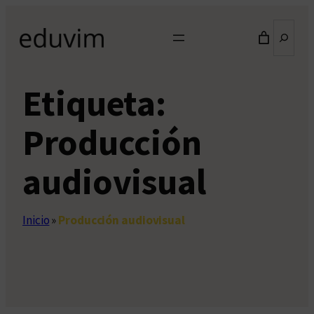
Saltar
Buscar
al
contenido
Etiqueta:
Producción
audiovisual
Inicio
»
Producción audiovisual