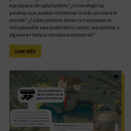
ese espacio de cada hombre? ¿Cómo elegir las
palabras que puedan referenciar lo más cercano a lo
posible? ¿Cuáles palabras tienen la transparencia
indispensable para poder decir, contar, representar a
alguien en toda su carnadura existencial?
:
Leer más
S
e
r
g
i
o
S
c
h
m