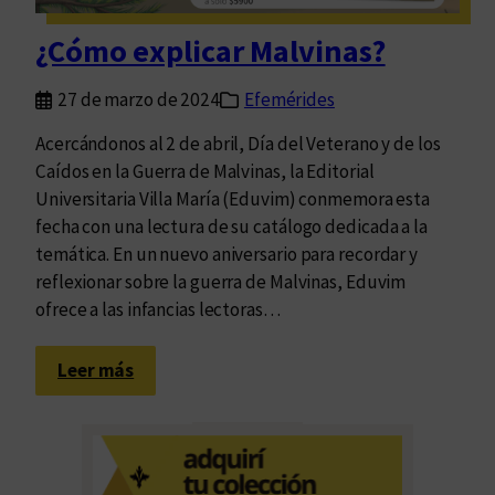
u
c
¿Cómo explicar Malvinas?
l
e
27 de marzo de 2024
Efemérides
r
:
Acercándonos al 2 de abril, Día del Veterano y de los
E
Caídos en la Guerra de Malvinas, la Editorial
l
Universitaria Villa María (Eduvim) conmemora esta
v
fecha con una lectura de su catálogo dedicada a la
i
temática. En un nuevo aniversario para recordar y
a
reflexionar sobre la guerra de Malvinas, Eduvim
j
ofrece a las infancias lectoras…
e
r
:
Leer más
o
¿
i
C
n
ó
c
m