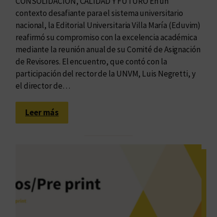
CONSOLIDACIÓN, CALIDAD Y FUTURO En un
contexto desafiante para el sistema universitario
nacional, la Editorial Universitaria Villa María (Eduvim)
reafirmó su compromiso con la excelencia académica
mediante la reunión anual de su Comité de Asignación
de Revisores. El encuentro, que contó con la
participación del rector de la UNVM, Luis Negretti, y
el director de…
:
Leer más
R
e
u
n
i
ó
n
a