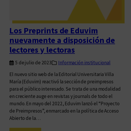
n
u
a
l
Los Preprints de Eduvim
d
nuevamente a disposición de
e
l
lectores y lectoras
C
o
5 de julio de 2023
Información institucional
m
El nuevo sitio web de la Editorial Universitaria Villa
i
María (Eduvim) reactivó la sección de preimpresos
t
para el público interesado. Se trata de una modalidad
é
en creciente auge en revistas y journals de todo el
d
mundo. En mayo del 2022, Eduvim lanzó el “Proyecto
e
de Preimpresos”, enmarcado en la política de Acceso
A
Abierto de la…
s
i