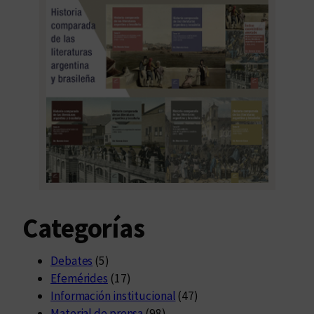
l
e
c
t
o
r
a
s
Categorías
Debates
(5)
Efemérides
(17)
Información institucional
(47)
Material de prensa
(98)