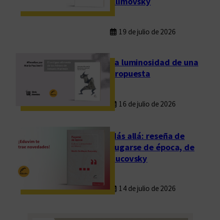
Klimovsky
o
s
i
19 de julio de 2026
c
i
La luminosidad de una
ó
propuesta
n
d
16 de julio de 2026
e
l
e
Más allá: reseña de
c
Fugarse de época, de
t
Rucovsky
o
r
14 de julio de 2026
e
s
y