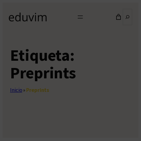
Saltar
Buscar
al
contenido
Etiqueta:
Preprints
Inicio
»
Preprints