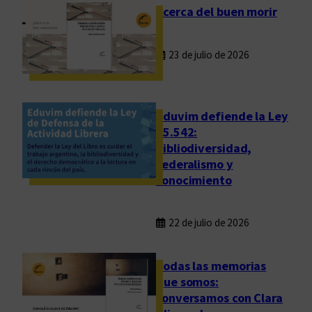
v
d
Acerca del buen morir
i
e
m
E
23 de julio de 2026
n
d
u
u
e
v
v
i
Eduvim defiende la Ley
a
m
25.542:
bibliodiversidad,
m
federalismo y
e
conocimiento
n
t
e
22 de julio de 2026
a
d
Todas las memorias
i
que somos:
s
conversamos con Clara
p