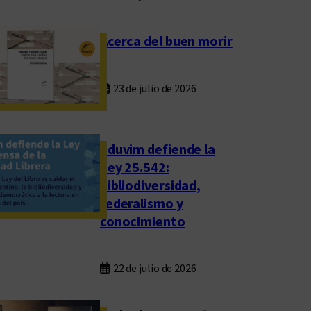
Acerca del buen morir
23 de julio de 2026
Eduvim defiende la
Ley 25.542:
bibliodiversidad,
federalismo y
conocimiento
22 de julio de 2026