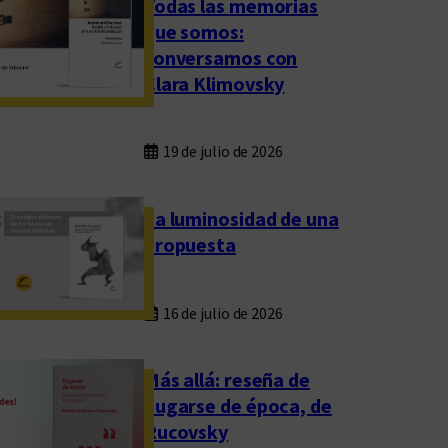
Todas las memorias
que somos:
conversamos con
Clara Klimovsky
19 de julio de 2026
La luminosidad de una
propuesta
16 de julio de 2026
Más allá: reseña de
Fugarse de época, de
Rucovsky