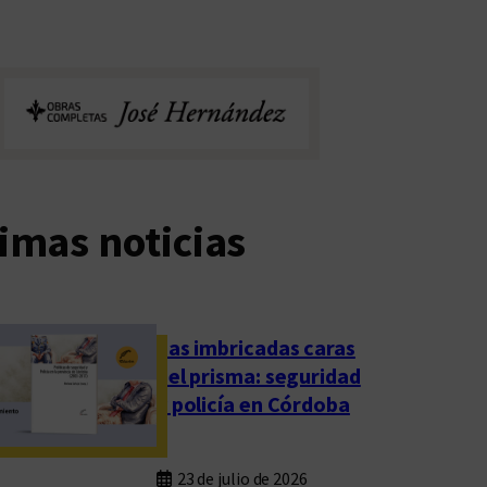
imas noticias
Las imbricadas caras
del prisma: seguridad
y policía en Córdoba
23 de julio de 2026