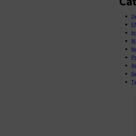
Cat
D
E
In
Ma
No
P
R
Si
Te