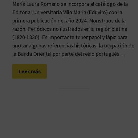
María Laura Romano se incorpora al catálogo de la
Editorial Universitaria Villa María (Eduvim) con la
primera publicación del año 2024: Monstruos de la
razón. Periódicos no ilustrados en la región platina
(1820-1830). Es importante tener papel y lápiz para
anotar algunas referencias históricas: la ocupación de
la Banda Oriental por parte del reino portugués…
:
Leer más
A
q
u
e
l
t
i
e