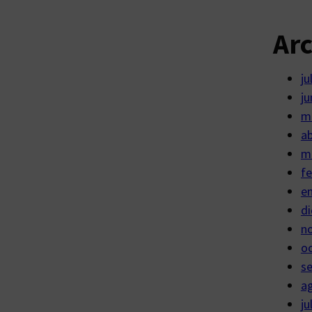
Ar
ju
ju
m
ab
m
fe
e
di
n
o
s
a
ju