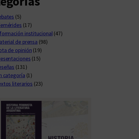
egorías
ebates
(5)
femérides
(17)
formación institucional
(47)
terial de prensa
(98)
ta de opinión
(19)
resentaciones
(15)
eseñas
(131)
n categoría
(1)
xtos literarios
(23)