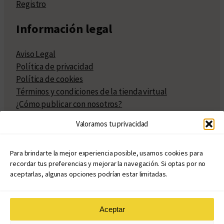
Registro
Información legal
Aviso Legal
Política de privacidad
Política de cookies
Términos y condiciones de la tienda virtual
¿Cómo publicar con nosotros?
Compra y venta de derechos
Valoramos tu privacidad
Políticas de publicación
Facturación
Políticas de coedición
Para brindarte la mejor experiencia posible, usamos cookies para
recordar tus preferencias y mejorar la navegación. Si optas por no
Atribuciones
aceptarlas, algunas opciones podrían estar limitadas.
Aceptar
© Copyright 2020 – 2026