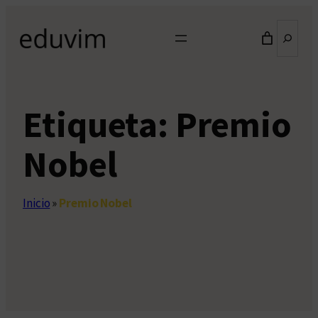
Saltar
Buscar
al
contenido
Etiqueta:
Premio
Nobel
Inicio
»
Premio Nobel