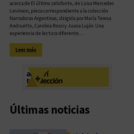
acerca de El último zelofonte, de Luisa Mercedes
Levinson, pieza correspondiente a la colección
Narradoras Argentinas, dirigida por María Teresa
Andruetto, Carolina Rossi y Juana Luján. Una
experiencia de lectura diferente.…
:
Leer más
L
a
t
o
t
a
l
Últimas noticias
i
d
a
d