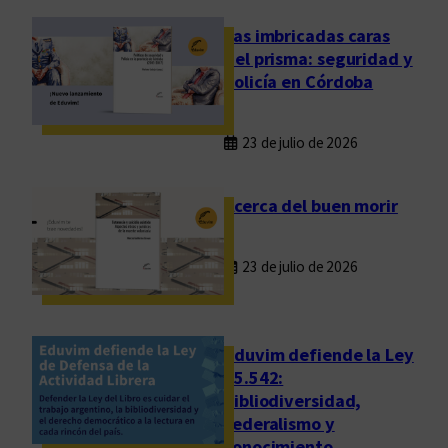
ó
n
Las imbricadas caras
c
del prisma: seguridad y
o
policía en Córdoba
o
p
23 de julio de 2026
e
r
a
Acerca del buen morir
t
i
23 de julio de 2026
v
a
a
l
Eduvim defiende la Ley
o
25.542:
bibliodiversidad,
s
federalismo y
f
conocimiento