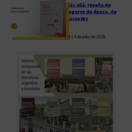
s
Más allá: reseña de
Fugarse de época, de
Rucovsky
14 de julio de 2026