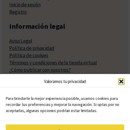
Inicio de sesión
Registro
Información legal
Aviso Legal
Política de privacidad
Política de cookies
Términos y condiciones de la tienda virtual
¿Cómo publicar con nosotros?
Compra y venta de derechos
Valoramos tu privacidad
Políticas de publicación
Facturación
Políticas de coedición
Para brindarte la mejor experiencia posible, usamos cookies para
recordar tus preferencias y mejorar la navegación. Si optas por no
Atribuciones
aceptarlas, algunas opciones podrían estar limitadas.