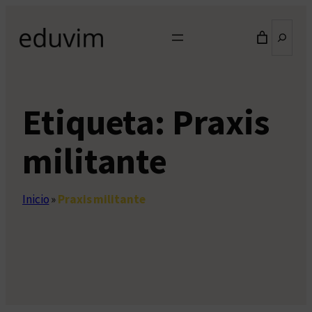
Saltar
Buscar
al
contenido
Etiqueta:
Praxis
militante
Inicio
»
Praxis militante