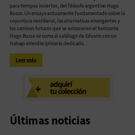
para tiempos inciertos, del filósofo argentino Hugo
Busso. Un ensayo arduamente fundamentado sobre la
coyuntura neoliberal, las alternativas emergentes y
los caminos futuros que se avizoran en el horizonte.
Hugo Busso se suma al catálogo de Eduvim con un
trabajo interdisciplinario dedicado…
:
Leer más
U
n
a
s
o
l
u
Últimas noticias
c
i