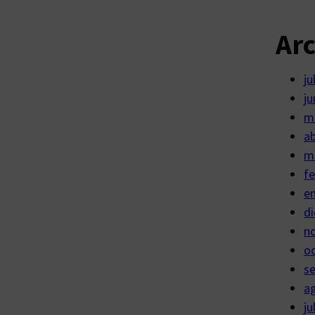
Ar
ju
ju
m
ab
m
fe
e
di
n
o
s
a
ju