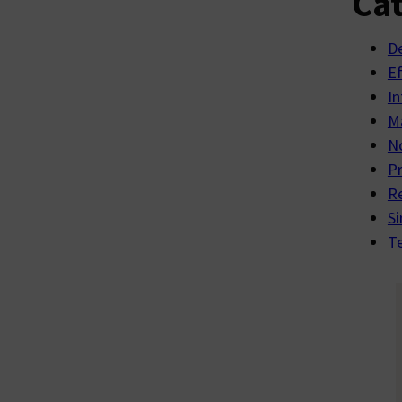
Cat
D
E
In
Ma
No
P
R
Si
Te