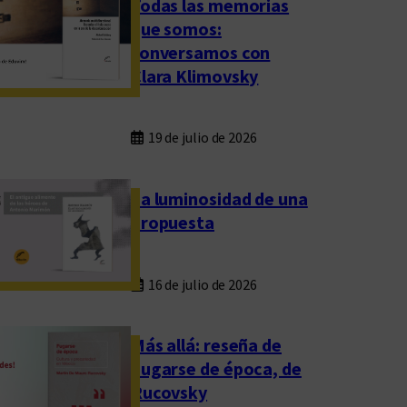
Todas las memorias
que somos:
conversamos con
Clara Klimovsky
19 de julio de 2026
La luminosidad de una
propuesta
16 de julio de 2026
Más allá: reseña de
Fugarse de época, de
Rucovsky