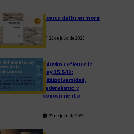
Acerca del buen morir
23 de julio de 2026
Eduvim defiende la
Ley 25.542:
bibliodiversidad,
federalismo y
conocimiento
22 de julio de 2026