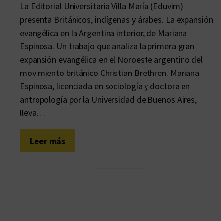
La Editorial Universitaria Villa María (Eduvim)
presenta Británicos, indígenas y árabes. La expansión
evangélica en la Argentina interior, de Mariana
Espinosa. Un trabajo que analiza la primera gran
expansión evangélica en el Noroeste argentino del
movimiento británico Christian Brethren. Mariana
Espinosa, licenciada en sociología y doctora en
antropología por la Universidad de Buenos Aires,
lleva…
:
Leer más
R
e
l
i
g
i