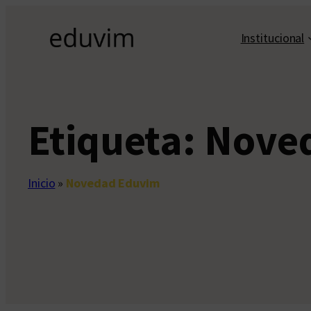
Saltar
al
Institucional
contenido
Etiqueta:
Nove
Inicio
»
Novedad Eduvim