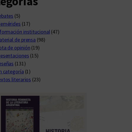
egorías
ebates
(5)
femérides
(17)
formación institucional
(47)
terial de prensa
(98)
ta de opinión
(19)
resentaciones
(15)
eseñas
(131)
n categoría
(1)
xtos literarios
(23)