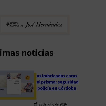
imas noticias
Las imbricadas caras
del prisma: seguridad
y policía en Córdoba
23 de julio de 2026