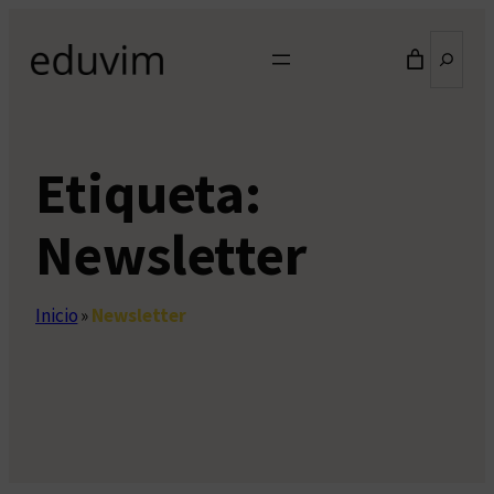
Saltar
Buscar
al
contenido
Etiqueta:
Newsletter
Inicio
»
Newsletter