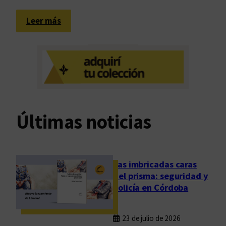
:
Leer más
1
5
a
ñ
o
s
e
Últimas noticias
n
2
0
m
Las imbricadas caras
i
del prisma: seguridad y
n
policía en Córdoba
u
t
23 de julio de 2026
o