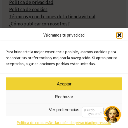
Política de privacidad
Política de cookies
Términos y condiciones de la tienda virtual
¿Cómo publicar con nosotros?
Compra y venta de derechos
Valoramos tu privacidad
Políticas de publicación
Facturación
Políticas de coedición
Para brindarte la mejor experiencia posible, usamos cookies para
recordar tus preferencias y mejorar la navegación. Si optas por no
Atribuciones
aceptarlas, algunas opciones podrían estar limitadas.
Aceptar
© Copyright 2020 – 2026
Rechazar
eduvim.com.ar
| Todos los derechos reservados
Ver preferencias
Diseño web: Llama Creativa
Política de cookies
Declaración de privacidad
Impressum