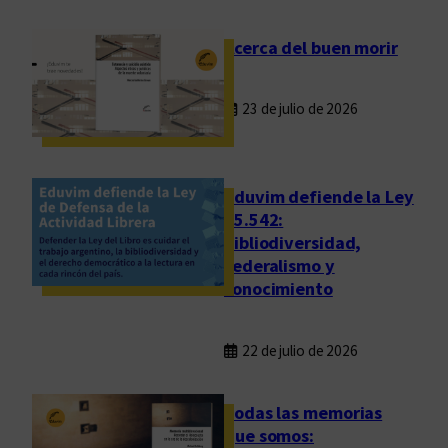
s
Acerca del buen morir
23 de julio de 2026
Eduvim defiende la Ley
25.542:
bibliodiversidad,
federalismo y
conocimiento
22 de julio de 2026
Todas las memorias
que somos: