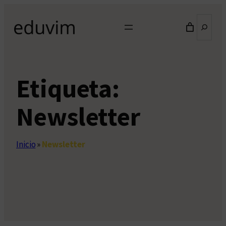
Saltar
Buscar
al
contenido
Etiqueta:
Newsletter
Inicio
»
Newsletter