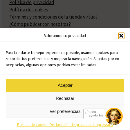
Política de privacidad
Política de cookies
Términos y condiciones de la tienda virtual
¿Cómo publicar con nosotros?
Compra y venta de derechos
Valoramos tu privacidad
Políticas de publicación
Facturación
Políticas de coedición
Para brindarte la mejor experiencia posible, usamos cookies para
recordar tus preferencias y mejorar la navegación. Si optas por no
Atribuciones
aceptarlas, algunas opciones podrían estar limitadas.
Aceptar
© Copyright 2020 – 2026
Rechazar
eduvim.com.ar
| Todos los derechos reservados
Ver preferencias
Diseño web: Llama Creativa
Política de cookies
Declaración de privacidad
Impressum