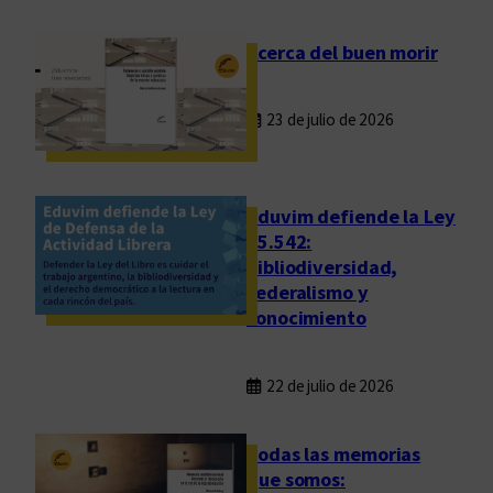
s
Acerca del buen morir
23 de julio de 2026
Eduvim defiende la Ley
25.542:
bibliodiversidad,
federalismo y
conocimiento
22 de julio de 2026
Todas las memorias
que somos: