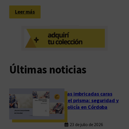
:
Leer más
1
5
a
ñ
o
s
e
Últimas noticias
n
2
0
m
Las imbricadas caras
i
del prisma: seguridad y
n
policía en Córdoba
u
t
23 de julio de 2026
o