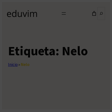
Saltar
Buscar
al
contenido
Etiqueta:
Nelo
Inicio
»
Nelo