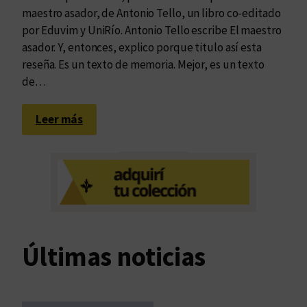
maestro asador, de Antonio Tello, un libro co-editado
por Eduvim y UniRío. Antonio Tello escribe El maestro
asador. Y, entonces, explico porque titulo así esta
reseña. Es un texto de memoria. Mejor, es un texto
de…
:
Leer más
U
n
t
e
x
t
o
Últimas noticias
d
e
m