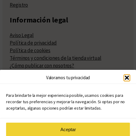
Registro
Información legal
Aviso Legal
Política de privacidad
Política de cookies
Términos y condiciones de la tienda virtual
¿Cómo publicar con nosotros?
Compra y venta de derechos
Valoramos tu privacidad
Políticas de publicación
Facturación
Políticas de coedición
Para brindarte la mejor experiencia posible, usamos cookies para
recordar tus preferencias y mejorar la navegación. Si optas por no
Atribuciones
aceptarlas, algunas opciones podrían estar limitadas.
Aceptar
© Copyright 2020 – 2026