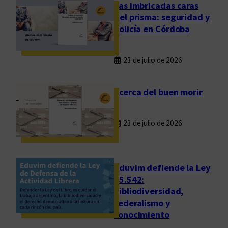
e
Las imbricadas caras
m
del prisma: seguridad y
o
policía en Córdoba
r
i
23 de julio de 2026
a
:
“
Acerca del buen morir
E
l
23 de julio de 2026
m
a
e
s
Eduvim defiende la Ley
t
25.542:
bibliodiversidad,
r
federalismo y
o
conocimiento
a