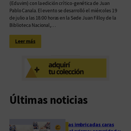
(Eduvim) con la edición crítico-genética de Juan
Pablo Canala. El evento se desarrolló el miércoles 19
de julio a las 18:00 horas en la Sede Juan Filloy de la
Biblioteca Nacional,…
:
Leer más
R
e
u
n
i
d
o
Últimas noticias
s
p
a
r
Las imbricadas caras
a