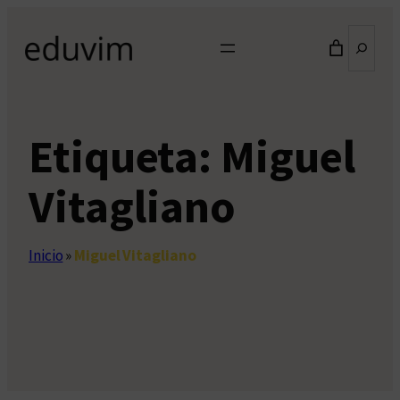
Saltar
Buscar
al
contenido
Etiqueta:
Miguel
Vitagliano
Inicio
»
Miguel Vitagliano