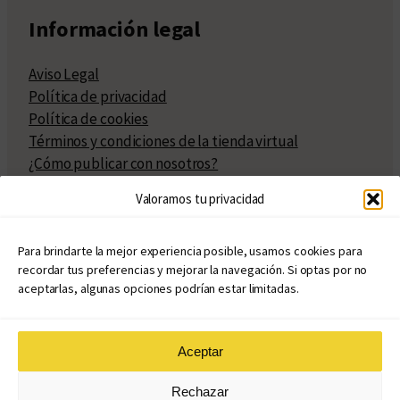
Información legal
Aviso Legal
Política de privacidad
Política de cookies
Términos y condiciones de la tienda virtual
¿Cómo publicar con nosotros?
Compra y venta de derechos
Valoramos tu privacidad
Políticas de publicación
Facturación
Políticas de coedición
Para brindarte la mejor experiencia posible, usamos cookies para
recordar tus preferencias y mejorar la navegación. Si optas por no
Atribuciones
aceptarlas, algunas opciones podrían estar limitadas.
Aceptar
© Copyright 2020 – 2026
Rechazar