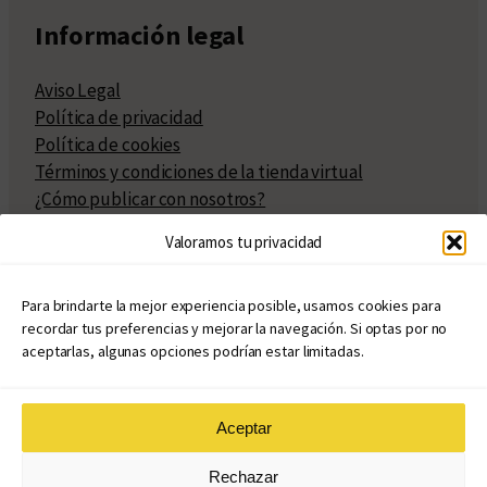
Información legal
Aviso Legal
Política de privacidad
Política de cookies
Términos y condiciones de la tienda virtual
¿Cómo publicar con nosotros?
Compra y venta de derechos
Valoramos tu privacidad
Políticas de publicación
Facturación
Políticas de coedición
Para brindarte la mejor experiencia posible, usamos cookies para
recordar tus preferencias y mejorar la navegación. Si optas por no
Atribuciones
aceptarlas, algunas opciones podrían estar limitadas.
Aceptar
© Copyright 2020 – 2026
Rechazar