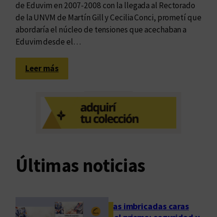
de Eduvim en 2007-2008 con la llegada al Rectorado
de la UNVM de Martín Gill y Cecilia Conci, prometí que
abordaría el núcleo de tensiones que acechaban a
Eduvim desde el…
:
Leer más
D
o
s
d
e
q
u
Últimas noticias
i
n
c
e
Las imbricadas caras