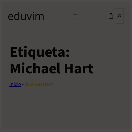
Saltar
Buscar
al
contenido
Etiqueta:
Michael Hart
Inicio
»
Michael Hart