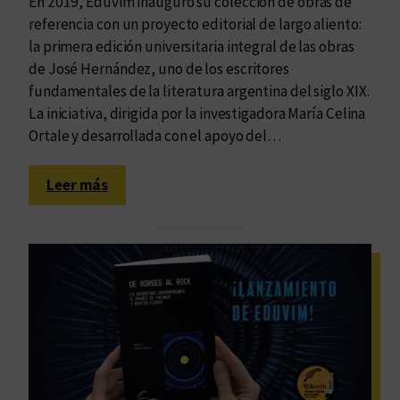
En 2019, Eduvim inauguró su colección de obras de
referencia con un proyecto editorial de largo aliento:
la primera edición universitaria integral de las obras
de José Hernández, uno de los escritores
fundamentales de la literatura argentina del siglo XIX.
La iniciativa, dirigida por la investigadora María Celina
Ortale y desarrollada con el apoyo del…
:
Leer más
O
b
r
a
s
c
o
m
p