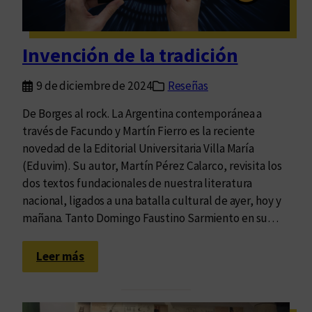
l
e
t
Invención de la tradición
a
s
9 de diciembre de 2024
Reseñas
d
e
De Borges al rock. La Argentina contemporánea a
J
través de Facundo y Martín Fierro es la reciente
o
novedad de la Editorial Universitaria Villa María
s
(Eduvim). Su autor, Martín Pérez Calarco, revisita los
é
dos textos fundacionales de nuestra literatura
H
nacional, ligados a una batalla cultural de ayer, hoy y
e
mañana. Tanto Domingo Faustino Sarmiento en su…
r
n
:
Leer más
á
I
n
n
d
v