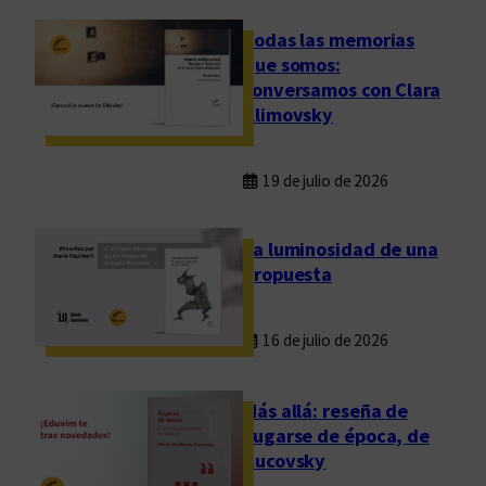
p
Todas las memorias
o
que somos:
r
conversamos con Clara
a
Klimovsky
l
i
d
19 de julio de 2026
a
d
La luminosidad de una
e
propuesta
s
16 de julio de 2026
Más allá: reseña de
Fugarse de época, de
Rucovsky