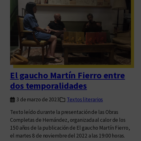
e
e
z
n
:
c
u
i
n
ó
a
n
d
d
e
e
u
l
El gaucho Martín Fierro entre
d
a
a
dos temporalidades
t
s
r
a
3 de marzo de 2023
Textos literarios
a
l
d
Texto leído durante la presentación de las Obras
d
i
Completas de Hernández, organizada al calor de los
a
c
150 años de la publicación de El gaucho Martín Fierro,
d
i
el martes 8 de noviembre del 2022 a las 19:00 horas.
a
ó