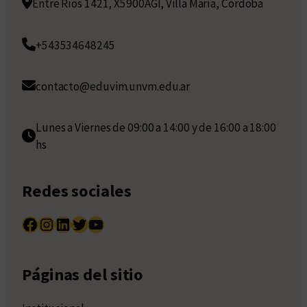
Entre Ríos 1421, X5900AGI, Villa María, Córdoba
+543534648245
contacto@eduvim.unvm.edu.ar
Lunes a Viernes de 09:00 a 14:00 y de 16:00 a 18:00
hs
Redes sociales
Facebook
Instagram
LinkedIn
Twitter
YouTube
Páginas del sitio