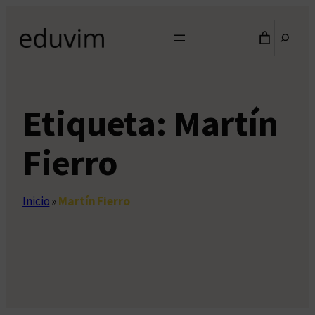
Saltar
Buscar
al
contenido
Etiqueta:
Martín
Fierro
Inicio
»
Martín Fierro