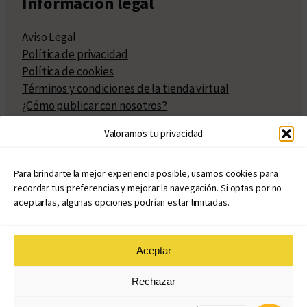
Información legal
Aviso Legal
Política de privacidad
Política de cookies
Términos y condiciones de la tienda virtual
¿Cómo publicar con nosotros?
Compra y venta de derechos
Valoramos tu privacidad
Políticas de publicación
Facturación
Políticas de coedición
Para brindarte la mejor experiencia posible, usamos cookies para
recordar tus preferencias y mejorar la navegación. Si optas por no
Atribuciones
aceptarlas, algunas opciones podrían estar limitadas.
Aceptar
© Copyright 2020 – 2026
Rechazar
eduvim.com.ar
| Todos los derechos reservados