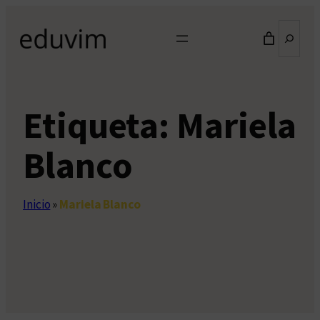
Saltar
Buscar
al
contenido
Etiqueta:
Mariela
Blanco
Inicio
»
Mariela Blanco