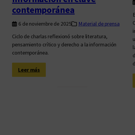
contemporánea
E
C
6 de noviembre de 2025
Material de prensa
i
Ciclo de charlas reflexionó sobre literatura,
u
pensamiento crítico y derecho a la información
l
contemporánea.
d
d
:
Leer más
C
o
n
v
e
r
s
a