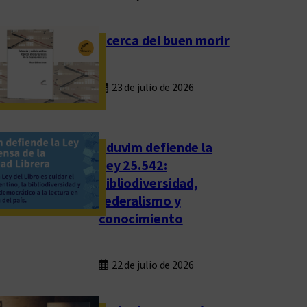
Acerca del buen morir
23 de julio de 2026
Eduvim defiende la
Ley 25.542:
bibliodiversidad,
federalismo y
conocimiento
22 de julio de 2026