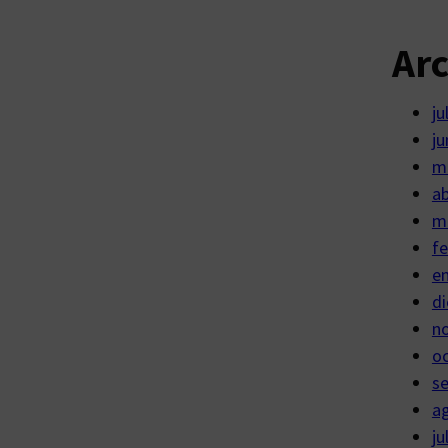
Ar
ju
ju
m
ab
m
fe
e
di
n
o
s
a
ju