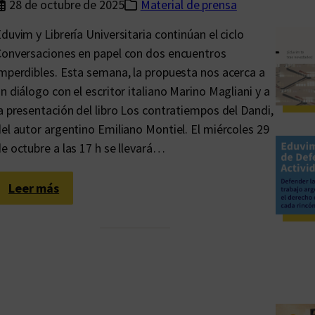
28 de octubre de 2025
Material de prensa
duvim y Librería Universitaria continúan el ciclo
onversaciones en papel con dos encuentros
mperdibles. Esta semana, la propuesta nos acerca a
n diálogo con el escritor italiano Marino Magliani y a
a presentación del libro Los contratiempos del Dandi,
el autor argentino Emiliano Montiel. El miércoles 29
e octubre a las 17 h se llevará…
:
Leer más
C
o
n
v
e
r