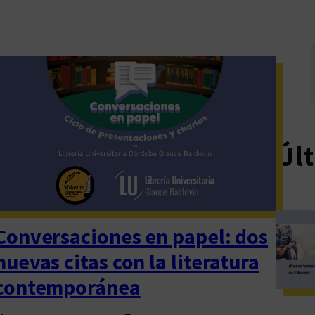
Últ
Conversaciones en papel: dos
nuevas citas con la literatura
contemporánea