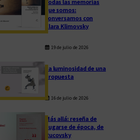
Todas las memorias
que somos:
conversamos con
Clara Klimovsky
19 de julio de 2026
La luminosidad de una
propuesta
16 de julio de 2026
Más allá: reseña de
Fugarse de época, de
Rucovsky