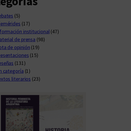
egorías
ebates
(5)
femérides
(17)
formación institucional
(47)
terial de prensa
(98)
ta de opinión
(19)
resentaciones
(15)
eseñas
(131)
n categoría
(1)
xtos literarios
(23)