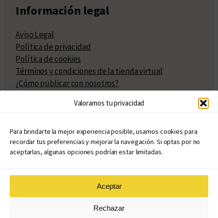
Información legal
Aviso Legal
Política de privacidad
Política de cookies
Términos y condiciones de la tienda virtual
¿Cómo publicar con nosotros?
Compra y venta de derechos
Valoramos tu privacidad
Políticas de publicación
Facturación
Políticas de coedición
Para brindarte la mejor experiencia posible, usamos cookies para
recordar tus preferencias y mejorar la navegación. Si optas por no
Atribuciones
aceptarlas, algunas opciones podrían estar limitadas.
Aceptar
© Copyright 2020 – 2026
Rechazar
eduvim.com.ar
| Todos los derechos reservados