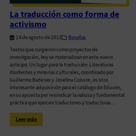
d
e
La traducción como forma de
u
activismo
n
a
14 de agosto de 2023
Reseñas
n
a
Textos que surgieron como proyectos de
r
investigación, hoy se materializan en este nuevo
r
anticipo. Un lugar para la traducción. Literaturas
a
disidentes y minorías culturales, coordinado por
c
Guillermo Badenes y Josefina Coisson, es otra
i
interesante adquisición para el catálogo de Eduvim,
ó
en su apuesta por reivindicar la valiosa y fundamental
n
práctica que ejercen traductores y traductoras.…
p
a
:
Leer más
r
L
a
a