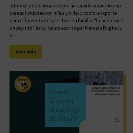
editorial y extensionista que ha servido como insumo
para actividades con niños y niñas y como un aporte
para el fomento de la lectura en familia. “Cuando nace
un pajarito” es un relato escrito por Marcelo Dughetti
e…
:
Leer más
I
t
i
n
e
r
a
r
i
o