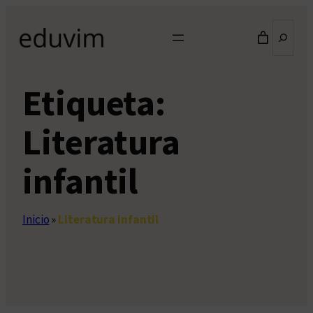
Saltar
Buscar
al
contenido
Etiqueta:
Literatura
infantil
Inicio
»
Literatura infantil