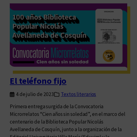
l
t
a
r
s
a
i
d
n
u
f
c
a
c
n
i
c
ó
i
n
a
El teléfono fijo
c
s
o
4 de julio de 2023
Textos literarios
m
o
Primera entrega surgida de la Convocatoria
f
Microrrelatos “Cien años sin soledad”, en el marco del
o
centenario de la Biblioteca Popular Nicolás
r
Avellaneda de Cosquín, junto a la organización de la
m
Editorial Universitaria Villa María (Eduvim) y la