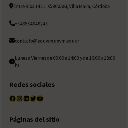
Entre Ríos 1421, X5900AGI, Villa María, Córdoba
+543534648245
contacto@eduvim.unvm.edu.ar
Lunes a Viernes de 09:00 a 14:00 y de 16:00 a 18:00
hs
Redes sociales
Facebook
Instagram
LinkedIn
Twitter
YouTube
Páginas del sitio