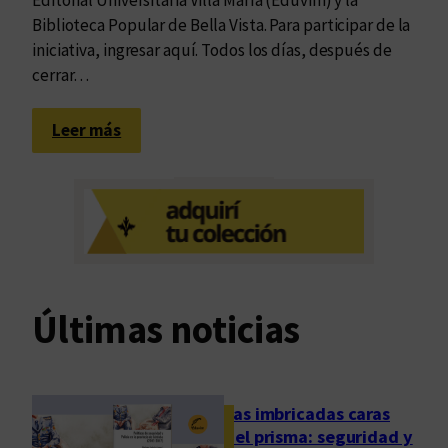
a
Biblioteca Popular de Bella Vista. Para participar de la
d
iniciativa, ingresar aquí. Todos los días, después de
e
cerrar…
a
c
:
Leer más
t
E
i
l
v
t
i
e
s
l
m
é
o
f
Últimas noticias
o
n
o
f
Las imbricadas caras
i
del prisma: seguridad y