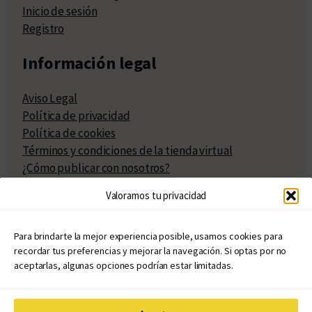
Inicio de sesión
Registro
Información legal
Aviso Legal
Política de privacidad
Política de cookies
Términos y condiciones de la tienda virtual
¿Cómo publicar con nosotros?
Compra y venta de derechos
Valoramos tu privacidad
Políticas de publicación
Facturación
Políticas de coedición
Para brindarte la mejor experiencia posible, usamos cookies para
recordar tus preferencias y mejorar la navegación. Si optas por no
Atribuciones
aceptarlas, algunas opciones podrían estar limitadas.