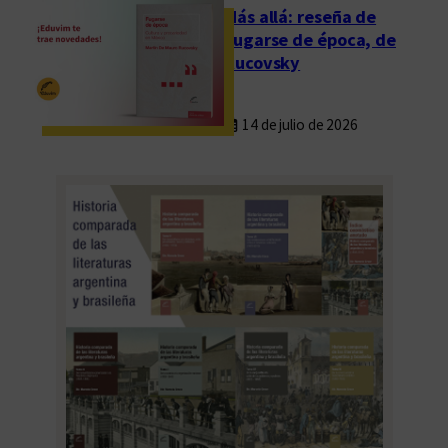
t
Más allá: reseña de
i
Fugarse de época, de
n
Rucovsky
o
14 de julio de 2026