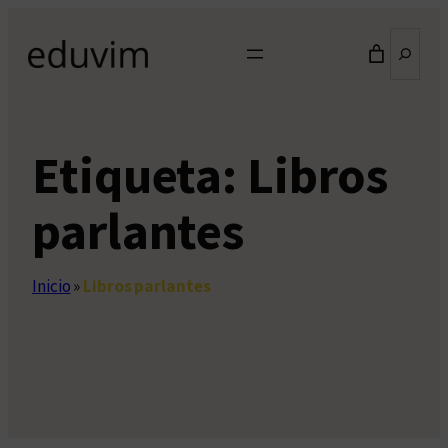
Saltar
Buscar
al
contenido
Etiqueta:
Libros
parlantes
Inicio
»
Libros parlantes