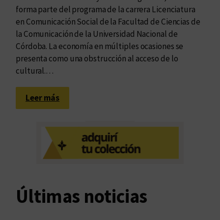
forma parte del programa de la carrera Licenciatura
en Comunicación Social de la Facultad de Ciencias de
la Comunicación de la Universidad Nacional de
Córdoba. La economía en múltiples ocasiones se
presenta como una obstrucción al acceso de lo
cultural.…
:
Leer más
A
c
c
e
s
i
b
Últimas noticias
i
l