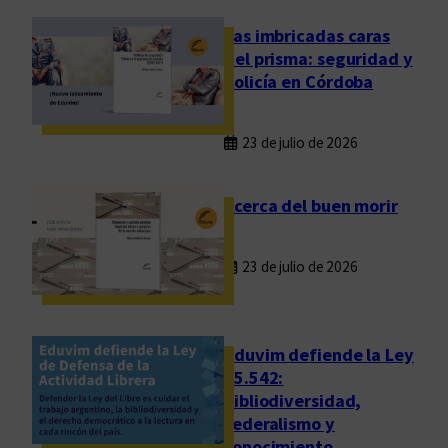
i
d
Las imbricadas caras
a
del prisma: seguridad y
d
policía en Córdoba
e
s
23 de julio de 2026
a
l
a
Acerca del buen morir
l
i
23 de julio de 2026
t
e
r
a
Eduvim defiende la Ley
t
25.542:
bibliodiversidad,
u
federalismo y
r
conocimiento