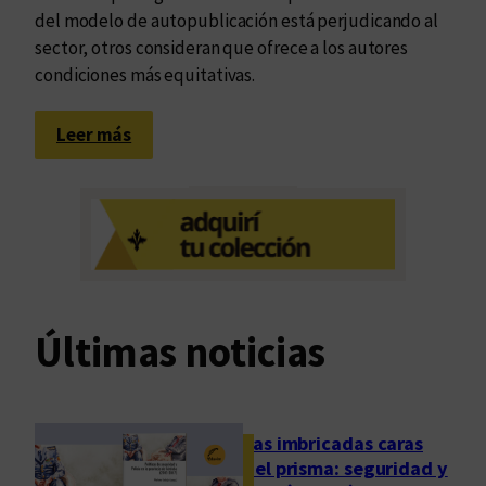
del modelo de autopublicación está perjudicando al
sector, otros consideran que ofrece a los autores
condiciones más equitativas.
:
Leer más
¿
S
o
n
d
e
m
Últimas noticias
a
s
i
a
Las imbricadas caras
d
del prisma: seguridad y