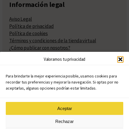
Información legal
Aviso Legal
Política de privacidad
Política de cookies
Términos y condiciones de la tienda virtual
¿Cómo publicar con nosotros?
Compra y venta de derechos
Valoramos tu privacidad
Políticas de publicación
Facturación
Políticas de coedición
Para brindarte la mejor experiencia posible, usamos cookies para
recordar tus preferencias y mejorar la navegación. Si optas por no
Atribuciones
aceptarlas, algunas opciones podrían estar limitadas.
Aceptar
© Copyright 2020 – 2026
Rechazar
eduvim.com.ar
| Todos los derechos reservados