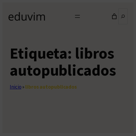
Saltar
Buscar
al
contenido
Etiqueta:
libros
autopublicados
Inicio
»
libros autopublicados