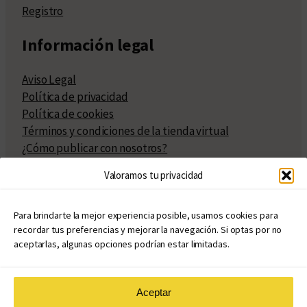
Registro
Información legal
Aviso Legal
Política de privacidad
Política de cookies
Términos y condiciones de la tienda virtual
¿Cómo publicar con nosotros?
Compra y venta de derechos
Valoramos tu privacidad
Políticas de publicación
Facturación
Políticas de coedición
Para brindarte la mejor experiencia posible, usamos cookies para
recordar tus preferencias y mejorar la navegación. Si optas por no
Atribuciones
aceptarlas, algunas opciones podrían estar limitadas.
Aceptar
© Copyright 2020 – 2026