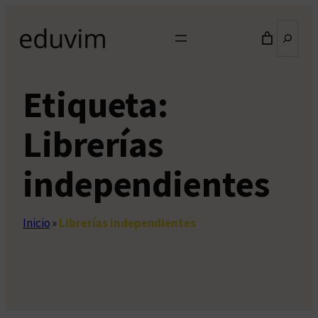
Saltar
Buscar
al
contenido
Etiqueta:
Librerías
independientes
Inicio
»
Librerías independientes