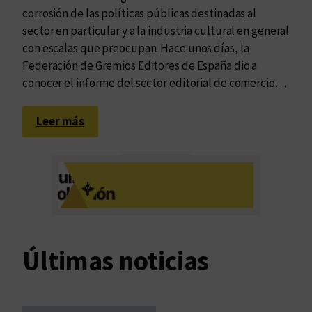
corrosión de las políticas públicas destinadas al
sector en particular y a la industria cultural en general
con escalas que preocupan. Hace unos días, la
Federación de Gremios Editores de España dio a
conocer el informe del sector editorial de comercio…
:
Leer más
L
a
c
a
í
d
a
Últimas noticias
d
e
v