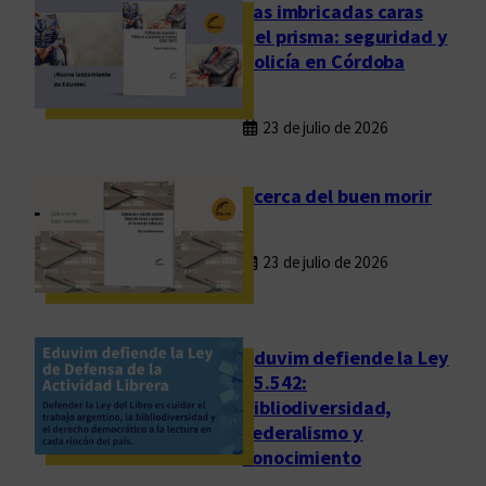
e
Las imbricadas caras
n
del prisma: seguridad y
t
policía en Córdoba
a
s
23 de julio de 2026
d
e
l
Acerca del buen morir
i
b
23 de julio de 2026
r
o
s
e
Eduvim defiende la Ley
n
25.542:
bibliodiversidad,
A
federalismo y
r
conocimiento
g