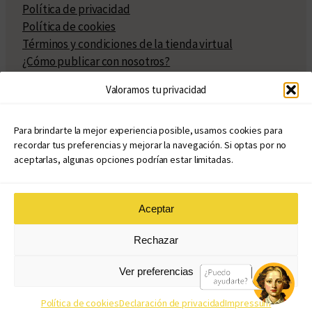
Política de privacidad
Política de cookies
Términos y condiciones de la tienda virtual
¿Cómo publicar con nosotros?
Compra y venta de derechos
Valoramos tu privacidad
Políticas de publicación
Facturación
Políticas de coedición
Para brindarte la mejor experiencia posible, usamos cookies para
recordar tus preferencias y mejorar la navegación. Si optas por no
Atribuciones
aceptarlas, algunas opciones podrían estar limitadas.
Aceptar
© Copyright 2020 – 2026
Rechazar
eduvim.com.ar
| Todos los derechos reservados
Ver preferencias
Diseño web: Llama Creativa
Política de cookies
Declaración de privacidad
Impressum