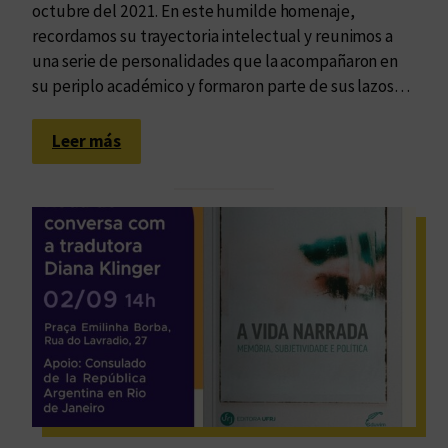
octubre del 2021. En este humilde homenaje,
recordamos su trayectoria intelectual y reunimos a
una serie de personalidades que la acompañaron en
su periplo académico y formaron parte de sus lazos…
:
Leer más
D
e
j
a
r
e
s
c
u
e
l
a