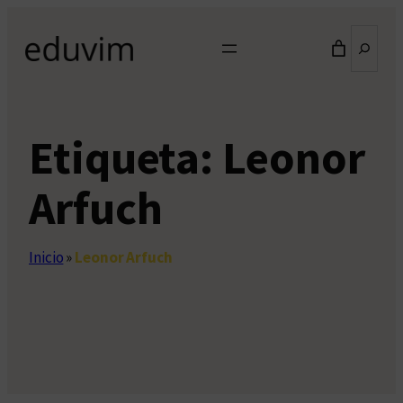
Saltar
Buscar
al
contenido
Etiqueta:
Leonor
Arfuch
Inicio
»
Leonor Arfuch