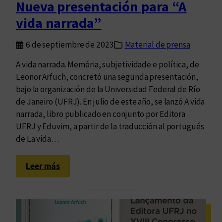
Nueva presentación para “A
vida narrada”
6 de septiembre de 2023
Material de prensa
A vida narrada. Memória, subjetividade e política, de
Leonor Arfuch, concretó una segunda presentación,
bajo la organización de la Universidad Federal de Río
de Janeiro (UFRJ). En julio de este año, se lanzó A vida
narrada, libro publicado en conjunto por Editora
UFRJ y Eduvim, a partir de la traducción al portugués
de La vida…
:
Leer más
N
u
e
v