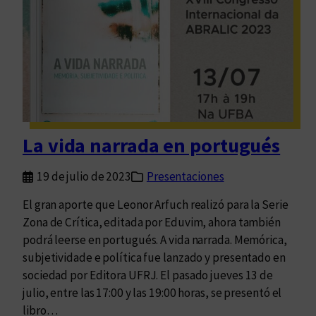
a
p
r
e
s
e
n
t
La vida narrada en portugués
a
c
19 de julio de 2023
Presentaciones
i
ó
El gran aporte que Leonor Arfuch realizó para la Serie
n
Zona de Crítica, editada por Eduvim, ahora también
p
podrá leerse en portugués. A vida narrada. Memórica,
a
subjetividade e política fue lanzado y presentado en
r
sociedad por Editora UFRJ. El pasado jueves 13 de
a
julio, entre las 17:00 y las 19:00 horas, se presentó el
“
libro…